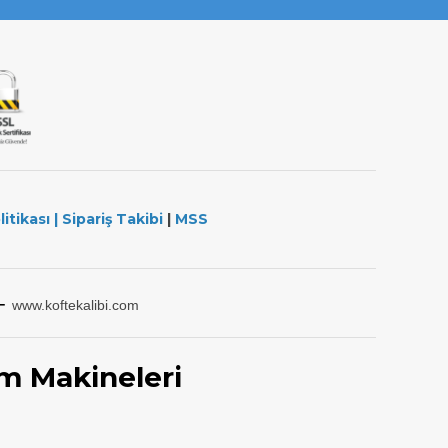
litikası
|
Sipariş Takibi
|
MSS
-
www.koftekalibi.com
m Makineleri