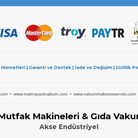
 Hizmetleri
|
Garanti ve Destek
|
İade ve Değişim
|
Gizlilik Po
-
-
.com
www.makropackvakum.com
www.vakummakinesiservisi.com
 Mutfak Makineleri & Gıda Vaku
Akse Endüstriyel