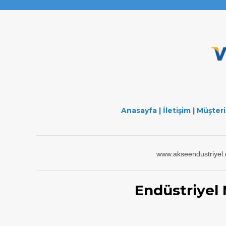
Anasayfa
|
İletişim
|
Müşteri
www.akseendustriyel
Endüstriyel