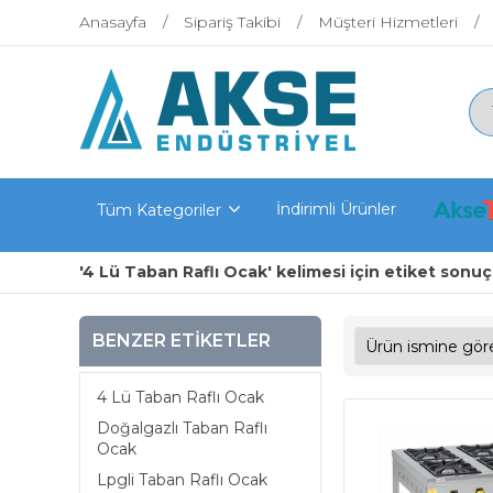
Anasayfa
Sipariş Takibi
Müşteri Hizmetleri
İndirimli Ürünler
Tüm Kategoriler
'4 Lü Taban Raflı Ocak' kelimesi için etiket sonuçl
BENZER ETIKETLER
4 Lü Taban Raflı Ocak
Doğalgazlı Taban Raflı
Ocak
Lpgli Taban Raflı Ocak