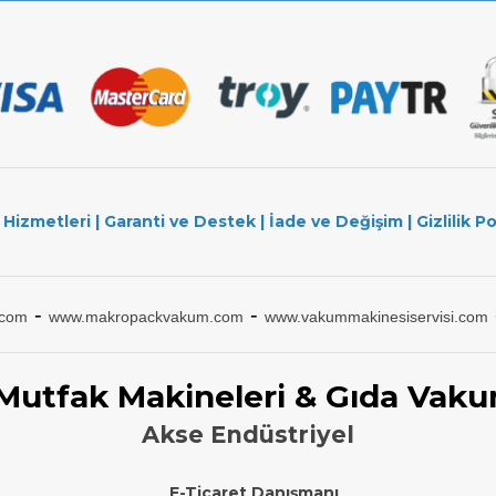
 Hizmetleri
|
Garanti ve Destek
|
İade ve Değişim
|
Gizlilik Po
-
-
.com
www.makropackvakum.com
www.vakummakinesiservisi.com
 Mutfak Makineleri & Gıda Vaku
Akse Endüstriyel
E-Ticaret Danışmanı