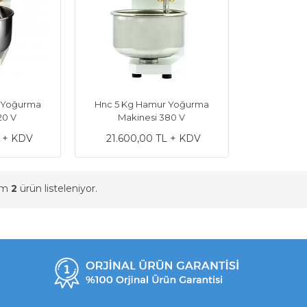
 Yoğurma
Hnc 5 Kg Hamur Yoğurma
20 V
Makinesi 380 V
L + KDV
21.600,00 TL + KDV
am
2
ürün listeleniyor.