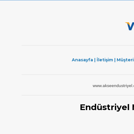
Anasayfa
|
İletişim
|
Müşteri
www.akseendustriyel
Endüstriyel