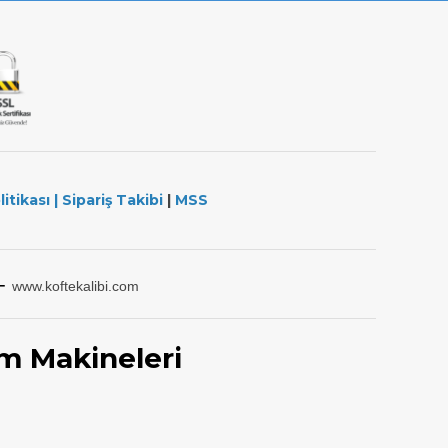
litikası
|
Sipariş Takibi
|
MSS
-
www.koftekalibi.com
m Makineleri