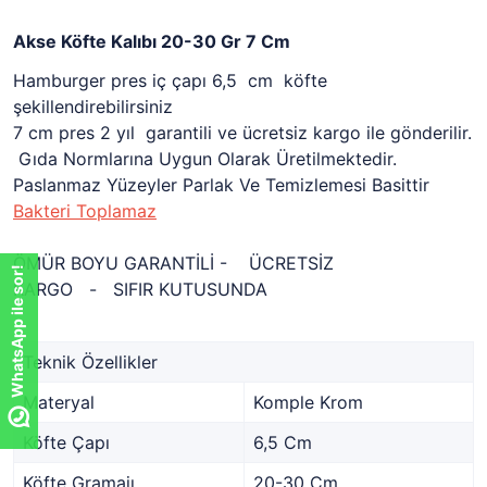
Akse Köfte Kalıbı 20-30 Gr 7 Cm
Hamburger pres
iç çapı
6,5 cm köfte
şekillendirebilirsiniz
7 cm pres 2 yıl garantili ve ücretsiz kargo ile gönderilir.
Gıda Normlarına Uygun Olarak Üretilmektedir.
Paslanmaz Yüzeyler Parlak Ve Temizlemesi Basittir
Bakteri Toplamaz
ÖMÜR BOYU GARANTİLİ - ÜCRETSİZ
WhatsApp ile sor!
KARGO - SIFIR KUTUSUNDA
Teknik Özellikler
Materyal
Komple Krom
Köfte Çapı
6,5 Cm
Köfte Gramajı
20-30 Cm