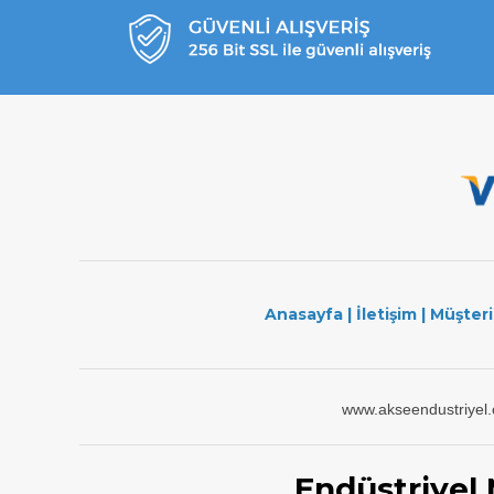
Anasayfa
|
İletişim
|
Müşteri
www.akseendustriyel
Endüstriyel