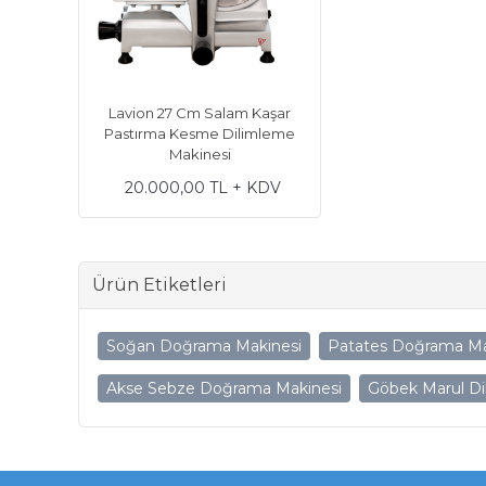
Lavion 27 Cm Salam Kaşar
Pastırma Kesme Dilimleme
Makinesi
20.000,00 TL + KDV
Ürün Etiketleri
Soğan Doğrama Makinesi
Patates Doğrama Ma
Akse Sebze Doğrama Makinesi
Göbek Marul D