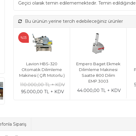
Geçici olarak temin edilememektedir. Temin edildiğinde
Bu ürünün yerine tercih edebileceğiniz ürünler
%13
Lavion HBS-320
Empero Baget Ekmek
Otomatik Dilimleme
Dilimleme Makinesi
Makinesi ( Çift Motorlu )
Saatte 800 Dilim
EMP.3003
110.000,00 TL + KDV
44.000,00 TL + KDV
95.000,00 TL + KDV
efonla Sipariş