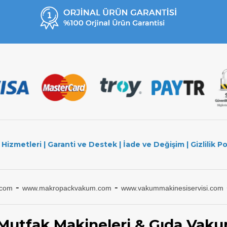
 Hizmetleri
|
Garanti ve Destek
|
İade ve Değişim
|
Gizlilik Po
-
-
.com
www.makropackvakum.com
www.vakummakinesiservisi.com
 Mutfak Makineleri & Gıda Vaku