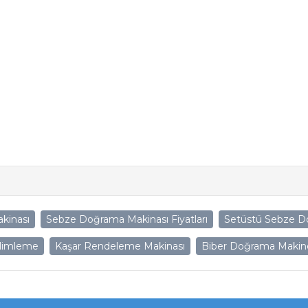
kinası
Sebze Doğrama Makinası Fiyatları
Setüstü Sebze D
ilimleme
Kaşar Rendeleme Makinası
Biber Doğrama Makin