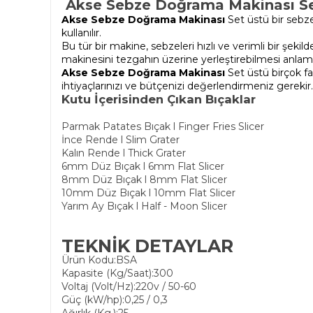
Akse Sebze Doğrama Makinası S
Akse Sebze Doğrama Makinası
Set üstü bir sebze
kullanılır.
Bu tür bir makine, sebzeleri hızlı ve verimli bir şek
makinesini tezgahın üzerine yerleştirebilmesi anlamı
Akse Sebze Doğrama Makinası
Set üstü birçok fa
ihtiyaçlarınızı ve bütçenizi değerlendirmeniz gerekir
Kutu İçerisinden Çıkan Bıçaklar
Parmak Patates Bıçak l Finger Fries Slicer
İnce Rende l Slim Grater
Kalın Rende l Thick Grater
6mm Düz Bıçak l 6mm Flat Slicer
8mm Düz Bıçak l 8mm Flat Slicer
10mm Düz Bıçak l 10mm Flat Slicer
Yarım Ay Bıçak l Half - Moon Slicer
TEKNİK DETAYLAR
Ürün Kodu:BSA
Kapasite (Kg/Saat):300
Voltaj (Volt/Hz):220v / 50-60
Güç (kW/hp):0,25 / 0,3