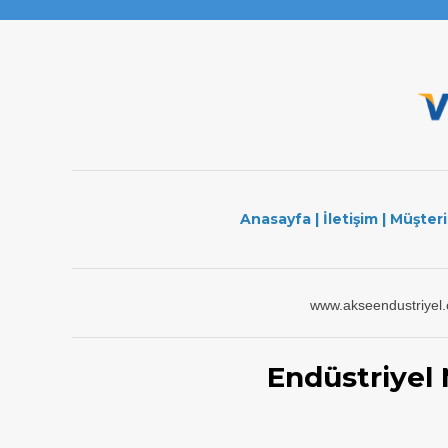
Anasayfa
|
İletişim
|
Müşteri
www.akseendustriyel
Endüstriyel