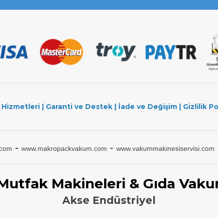
 Hizmetleri
|
Garanti ve Destek
|
İade ve Değişim
|
Gizlilik Po
-
-
.com
www.makropackvakum.com
www.vakummakinesiservisi.com
 Mutfak Makineleri & Gıda Vaku
Akse Endüstriyel