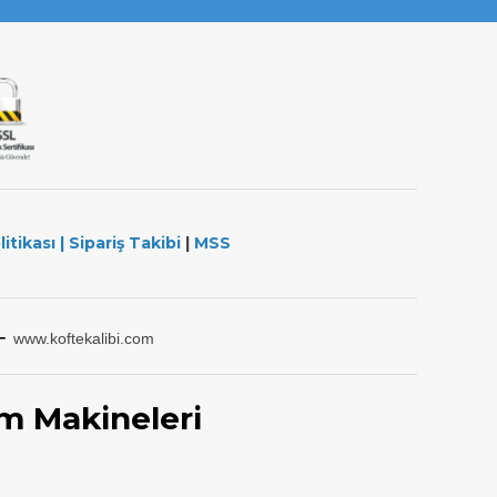
litikası
|
Sipariş Takibi
|
MSS
-
www.koftekalibi.com
m Makineleri