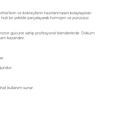
thie’lerin ve kokteyllerin hazırlanmasını kolaylaştıran
ı hızlı bir şekilde parçalayarak homojen ve pürüzsüz
sek motor gücüne sahip profesyonel blenderlerdir. Döküm
vam kazandırır.
ar.
gundur.
at kullanım sunar.