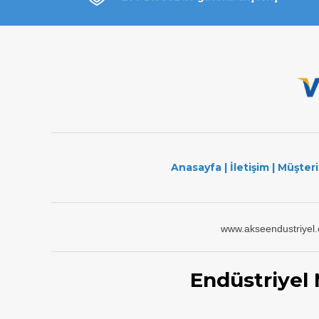
Anasayfa
|
İletişim
|
Müşteri
www.akseendustriyel
Endüstriyel