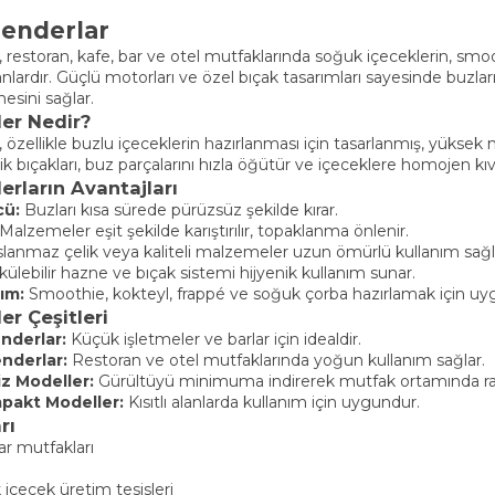
lenderlar
r, restoran, kafe, bar ve otel mutfaklarında soğuk içeceklerin, smoo
lardır. Güçlü motorları ve özel bıçak tasarımları sayesinde buzlar
mesini sağlar.
der Nedir?
ar, özellikle buzlu içeceklerin hazırlanması için tasarlanmış, yük
k bıçakları, buz parçalarını hızla öğütür ve içeceklere homojen kı
erların Avantajları
cü:
Buzları kısa sürede pürüzsüz şekilde kırar.
Malzemeler eşit şekilde karıştırılır, topaklanma önlenir.
lanmaz çelik veya kaliteli malzemeler uzun ömürlü kullanım sağl
ülebilir hazne ve bıçak sistemi hijyenik kullanım sunar.
ım:
Smoothie, kokteyl, frappé ve soğuk çorba hazırlamak için uy
er Çeşitleri
nderlar:
Küçük işletmeler ve barlar için idealdir.
enderlar:
Restoran ve otel mutfaklarında yoğun kullanım sağlar.
z Modeller:
Gürültüyü minimuma indirerek mutfak ortamında rah
mpakt Modeller:
Kısıtlı alanlarda kullanım için uygundur.
rı
ar mutfakları
çecek üretim tesisleri