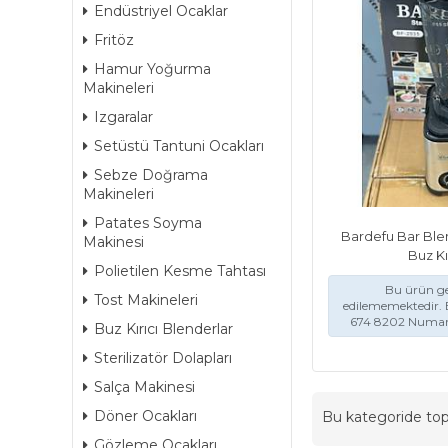
Endüstriyel Ocaklar
Fritöz
Hamur Yoğurma
Makineleri
Izgaralar
Setüstü Tantuni Ocakları
Sebze Doğrama
Makineleri
Patates Soyma
Bardefu Bar Ble
Makinesi
Buz Kı
Polietilen Kesme Tahtası
Bu ürün ge
Tost Makineleri
edilememektedir. 
674 8202 Numaral
Buz Kırıcı Blenderlar
Sterilizatör Dolapları
Salça Makinesi
Döner Ocakları
Bu kategoride t
Gözleme Ocakları