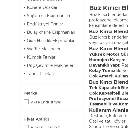
Buz Kırıcı B
Künefe Ocakları
Buz kırıcı blenderla
Soğutma Ekipmanları
profesyonel ekipman
Endüstriyel Fırınlar
karışımlar elde edil
Buz Kırıcı Blen
Bulaşıkhane Ekipmanları
Buz kırıcı blenderl
Gıda Hazırlık Ekipmanları
veya paslanmaz çeli
Buz Kırıcı Blend
Waffle Makineleri
Yüksek Motor Gü
Kumpir Fırınları
Homojen Karışım:
Dayanıklı Yapı:
Pas
Piliç Çevirme Makineleri
Kolay Temizlik:
Sök
Tandır Fırınları
Çok Amaçlı Kullan
Buz Kırıcı Blend
Tek Kapasiteli Ble
Çok Kapasiteli Bl
Marka
Profesyonel Sessi
Akse Endustriyel
Taşınabilir ve Ko
Kullanım Alanla
Restoran, kafe ve b
Fiyat Aralığı
Otel ve tatil köyleri
Smoothie ve soğuk i
1000 TL - 2500 TL