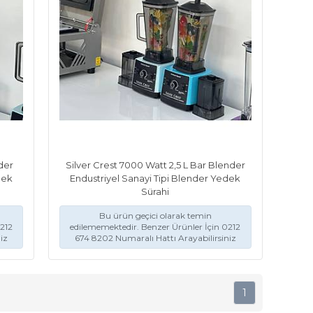
der
Silver Crest 7000 Watt 2,5 L Bar Blender
dek
Endustriyel Sanayi Tipi Blender Yedek
Sürahi
Bu ürün geçici olarak temin
212
edilememektedir. Benzer Ürünler İçin 0212
iz
674 8202 Numaralı Hattı Arayabilirsiniz
1