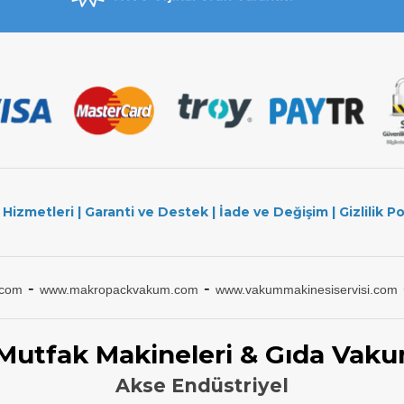
 Hizmetleri
|
Garanti ve Destek
|
İade ve Değişim
|
Gizlilik Po
-
-
.com
www.makropackvakum.com
www.vakummakinesiservisi.com
 Mutfak Makineleri & Gıda Vaku
Akse Endüstriyel