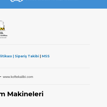
litikası
|
Sipariş Takibi
|
MSS
-
www.koftekalibi.com
m Makineleri