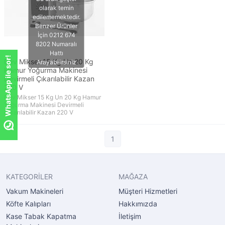
WhatsApp ile sor!
Dev Mikser 15 Kg Un 20 Kg
Hamur Yoğurma Makinesi
Devirmeli Çıkarılabilir Kazan
220 V
Dev Mikser 15 Kg Un 20 Kg Hamur
Yoğurma Makinesi Devirmeli
Çıkarılabilir Kazan 220 V
1
KATEGORİLER
MAĞAZA
Vakum Makineleri
Müşteri Hizmetleri
Köfte Kalıpları
Hakkımızda
Kase Tabak Kapatma
İletişim