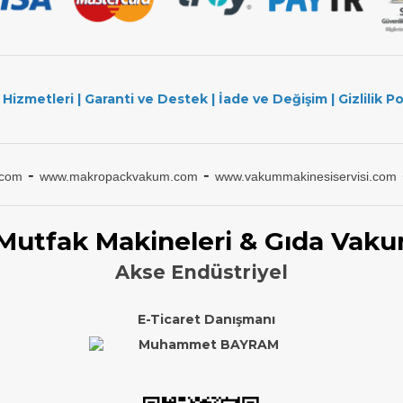
 Hizmetleri
|
Garanti ve Destek
|
İade ve Değişim
|
Gizlilik Po
-
-
.com
www.makropackvakum.com
www.vakummakinesiservisi.com
 Mutfak Makineleri & Gıda Vaku
Akse Endüstriyel
E-Ticaret Danışmanı