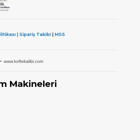
litikası
|
Sipariş Takibi
|
MSS
-
www.koftekalibi.com
m Makineleri