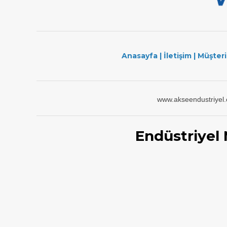
Anasayfa
|
İletişim
|
Müşteri
www.akseendustriyel
Endüstriyel