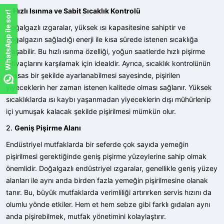
1.
Hızlı Isınma ve Sabit Sıcaklık Kontrolü
WhatsApp ile sor!
Doğalgazlı ızgaralar, yüksek ısı kapasitesine sahiptir ve
doğalgazın sağladığı enerji ile kısa sürede istenen sıcaklığa
ulaşabilir. Bu hızlı ısınma özelliği, yoğun saatlerde hızlı pişirme
ihtiyaçlarını karşılamak için idealdir. Ayrıca, sıcaklık kontrolünün
hassas bir şekilde ayarlanabilmesi sayesinde, pişirilen
yiyeceklerin her zaman istenen kalitede olması sağlanır. Yüksek
sıcaklıklarda ısı kaybı yaşanmadan yiyeceklerin dışı mühürlenip
içi yumuşak kalacak şekilde pişirilmesi mümkün olur.
2.
Geniş Pişirme Alanı
Endüstriyel mutfaklarda bir seferde çok sayıda yemeğin
pişirilmesi gerektiğinde geniş pişirme yüzeylerine sahip olmak
önemlidir. Doğalgazlı endüstriyel ızgaralar, genellikle geniş yüzey
alanları ile aynı anda birden fazla yemeğin pişirilmesine olanak
tanır. Bu, büyük mutfaklarda verimliliği artırırken servis hızını da
olumlu yönde etkiler. Hem et hem sebze gibi farklı gıdaları aynı
anda pişirebilmek, mutfak yönetimini kolaylaştırır.