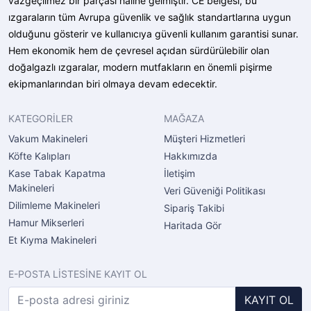
vazgeçilmez bir parçası haline gelmiştir. CE belgesi, bu
ızgaraların tüm Avrupa güvenlik ve sağlık standartlarına uygun
olduğunu gösterir ve kullanıcıya güvenli kullanım garantisi sunar.
Hem ekonomik hem de çevresel açıdan sürdürülebilir olan
doğalgazlı ızgaralar, modern mutfakların en önemli pişirme
ekipmanlarından biri olmaya devam edecektir.
KATEGORİLER
MAĞAZA
Vakum Makineleri
Müşteri Hizmetleri
Köfte Kalıpları
Hakkımızda
Kase Tabak Kapatma
İletişim
Makineleri
Veri Güveniği Politikası
Dilimleme Makineleri
Sipariş Takibi
Hamur Mikserleri
Haritada Gör
Et Kıyma Makineleri
E-POSTA LİSTESİNE KAYIT OL
KAYIT OL