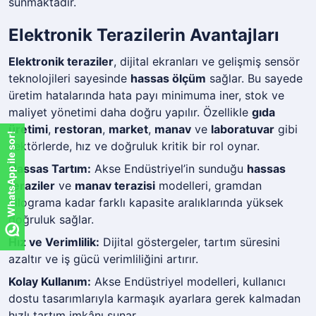
sunmaktadır.
Elektronik Terazilerin Avantajları
Elektronik teraziler
, dijital ekranları ve gelişmiş sensör
teknolojileri sayesinde
hassas ölçüm
sağlar. Bu sayede
üretim hatalarında hata payı minimuma iner, stok ve
maliyet yönetimi daha doğru yapılır. Özellikle
gıda
üretimi
,
restoran
,
market
,
manav
ve
laboratuvar
gibi
WhatsApp ile sor!
sektörlerde, hız ve doğruluk kritik bir rol oynar.
Hassas Tartım:
Akse Endüstriyel’in sunduğu
hassas
teraziler
ve
manav terazisi
modelleri, gramdan
kilograma kadar farklı kapasite aralıklarında yüksek
doğruluk sağlar.
Hız ve Verimlilik:
Dijital göstergeler, tartım süresini
azaltır ve iş gücü verimliliğini artırır.
Kolay Kullanım:
Akse Endüstriyel modelleri, kullanıcı
dostu tasarımlarıyla karmaşık ayarlara gerek kalmadan
hızlı tartım imkânı sunar.