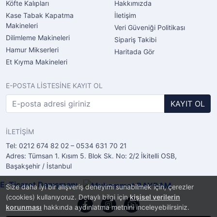
Köfte Kalıpları
Hakkımızda
Kase Tabak Kapatma
İletişim
Makineleri
Veri Güveniği Politikası
Dilimleme Makineleri
Sipariş Takibi
Hamur Mikserleri
Haritada Gör
Et Kıyma Makineleri
E-POSTA LİSTESİNE KAYIT OL
KAYIT OL
İLETİŞİM
Tel: 0212 674 82 02 – 0534 631 70 21
Adres: Tümsan 1. Kısım 5. Blok Sk. No: 2/2 İkitelli OSB,
Başakşehir / İstanbul
E-Ticaret Danışmanı
Size daha iyi bir alışveriş deneyimi sunabilmek için, çerezler
(cookies) kullanıyoruz. Detaylı bilgi için
kişisel verilerin
korunması
hakkında aydınlatma metnini inceleyebilirsiniz.