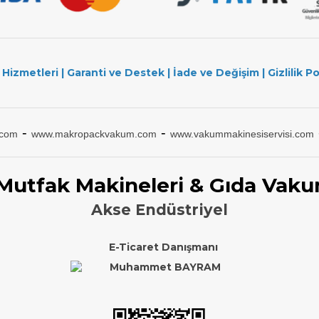
 Hizmetleri
|
Garanti ve Destek
|
İade ve Değişim
|
Gizlilik Po
-
-
.com
www.makropackvakum.com
www.vakummakinesiservisi.com
 Mutfak Makineleri & Gıda Vaku
Akse Endüstriyel
E-Ticaret Danışmanı