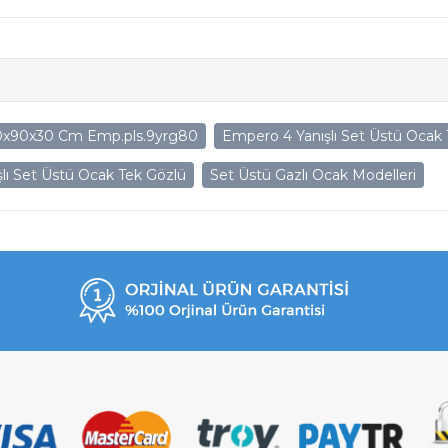
 80x90x30 Cm Emp.pls.9yrg80
Empero 4 Yanışlı Set Üstü Ocak
lı Set Üstü Ocak Tek Gözlü
Set Üstü Gazlı Ocak Modelleri