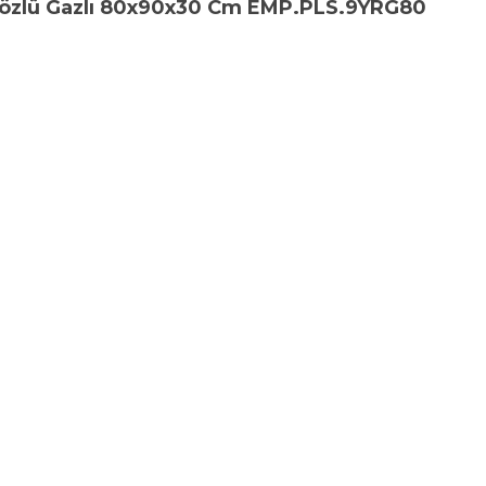
 Gözlü Gazlı 80x90x30 Cm EMP.PLS.9YRG80