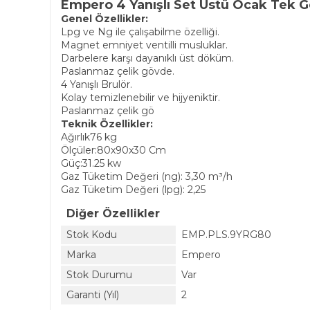
Empero 4 Yanışlı Set Üstü Ocak Tek
Genel Özellikler:
Lpg ve Ng ile çalışabilme özelliği.
Magnet emniyet ventilli musluklar.
Darbelere karşı dayanıklı üst döküm.
Paslanmaz çelik gövde.
4 Yanışlı Brulör.
Kolay temizlenebilir ve hijyeniktir.
Paslanmaz çelik gö
Teknik Özellikler:
Ağırlık76 kg
Ölçüler:80x90x30 Cm
Güç:31.25 kw
Gaz Tüketim Değeri (ng): 3,30 m³/h
Gaz Tüketim Değeri (lpg): 2,25
Diğer Özellikler
Stok Kodu
EMP.PLS.9YRG80
Marka
Empero
Stok Durumu
Var
Garanti (Yıl)
2