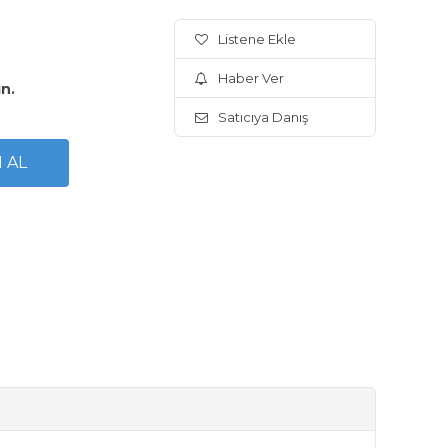
Listene Ekle
Haber Ver
ın.
Satıcıya Danış