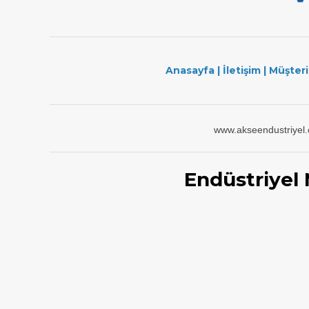
Anasayfa
|
İletişim
|
Müşteri
www.akseendustriyel
Endüstriyel