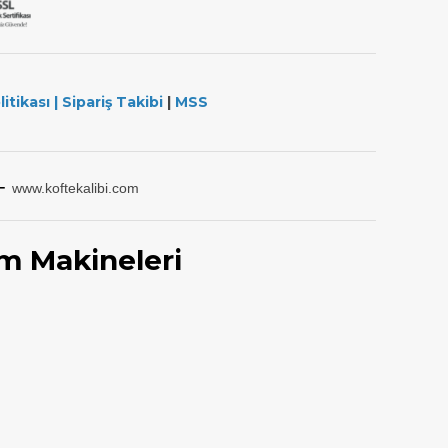
litikası
|
Sipariş Takibi
|
MSS
-
www.koftekalibi.com
m Makineleri