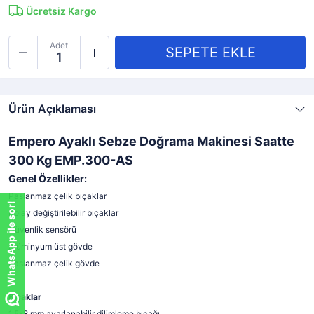
Ücretsiz Kargo
Adet
Ürün Açıklaması
Empero Ayaklı Sebze Doğrama Makinesi Saatte
300 Kg EMP.300-AS
Genel Özellikler:
Paslanmaz çelik bıçaklar
WhatsApp ile sor!
Kolay değiştirilebilir bıçaklar
Güvenlik sensörü
Alüminyum üst gövde
Paslanmaz çelik gövde
Bıçaklar
1.5-8 mm ayarlanabilir dilimleme bıçağı.