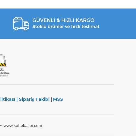
litikası
|
Sipariş Takibi
|
MSS
-
www.koftekalibi.com