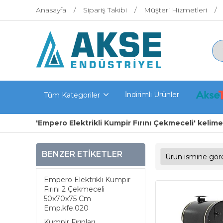
Anasayfa
Sipariş Takibi
Müşteri Hizmetleri
İndirimli Ürünler
Tüm Kategoriler
'Empero Elektrikli Kumpir Fırını Çekmeceli' kelimes
BENZER ETIKETLER
Empero Elektrikli Kumpir
Fırını 2 Çekmeceli
50x70x75 Cm
Emp.kfe.020
Kumpir Fırınları