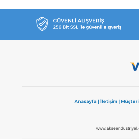
Anasayfa
|
İletişim
|
Müşteri
www.akseendustriyel