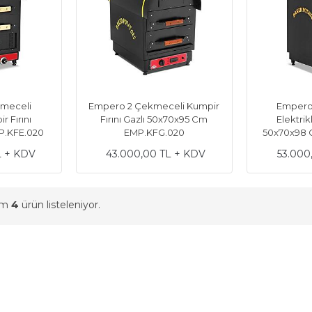
meceli
Empero 2 Çekmeceli Kumpir
Empero
r Fırını
Fırını Gazlı 50x70x95 Cm
Elektrik
P.KFE.020
EMP.KFG.020
50x70x98 
L + KDV
43.000,00 TL + KDV
53.000
am
4
ürün listeleniyor.