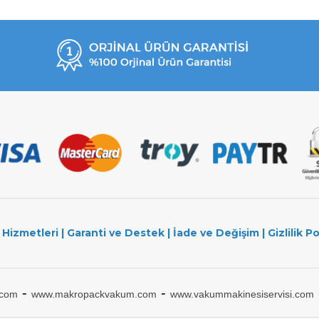
 Hizmetleri
|
Garanti ve Destek
|
İade ve Değişim
|
Gizlilik Po
-
-
.com
www.makropackvakum.com
www.vakummakinesiservisi.com