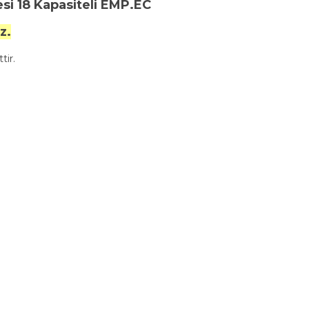
i 18 Kapasiteli EMP.EC
z.
tir.