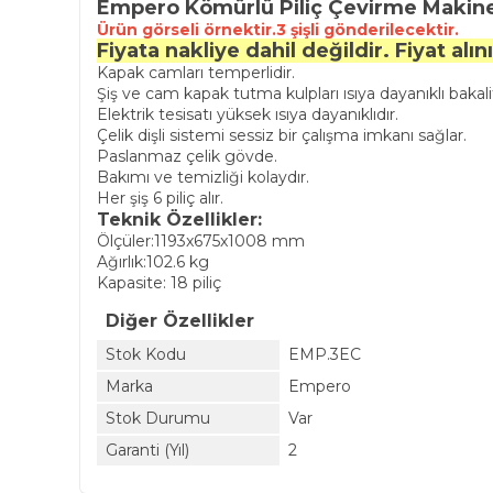
Empero Kömürlü Piliç Çevirme Makines
Ürün görseli örnektir.3 şişli gönderilecektir.
Fiyata nakliye dahil değildir. Fiyat alını
Kapak camları temperlidir.
Şiş ve cam kapak tutma kulpları ısıya dayanıklı bakalit
Elektrik tesisatı yüksek ısıya dayanıklıdır.
Çelik dişli sistemi sessiz bir çalışma imkanı sağlar.
Paslanmaz çelik gövde.
Bakımı ve temizliği kolaydır.
Her şiş 6 piliç alır.
Teknik Özellikler:
Ölçüler:1193x675x1008 mm
Ağırlık:102.6 kg
Kapasite: 18 piliç
Diğer Özellikler
Stok Kodu
EMP.3EC
Marka
Empero
Stok Durumu
Var
Garanti (Yıl)
2