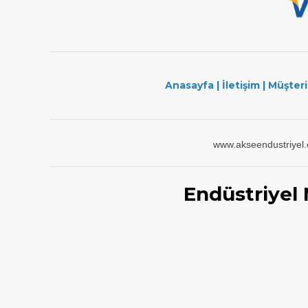
Anasayfa
|
İletişim
|
Müşteri
www.akseendustriyel
Endüstriyel