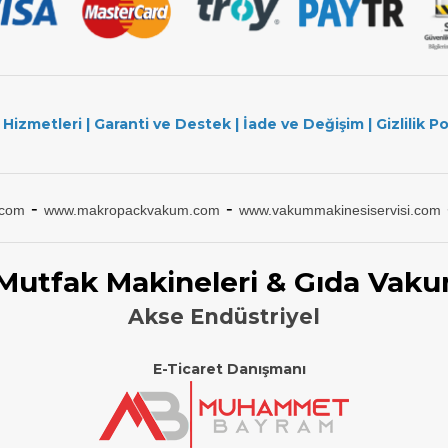
 Hizmetleri
|
Garanti ve Destek
|
İade ve Değişim
|
Gizlilik Po
-
-
.com
www.makropackvakum.com
www.vakummakinesiservisi.com
 Mutfak Makineleri & Gıda Vaku
Akse Endüstriyel
E-Ticaret Danışmanı