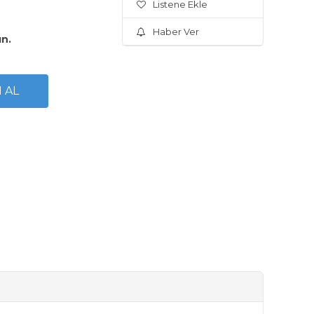
Listene Ekle
Haber Ver
ın.