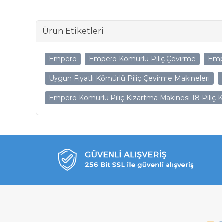
Ürün Etiketleri
Empero
Empero Kömürlü Piliç Çevirme
Emp
Uygun Fiyatlı Kömürlü Piliç Çevirme Makineleri
Empero Kömürlü Piliç Kızartma Makinesi 18 Piliç K