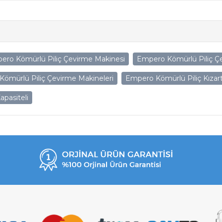
ero Kömürlü Piliç Çevirme Makinesi
Empero Kömürlü Piliç Çe
Kömürlü Piliç Çevirme Makineleri
Empero Kömürlü Piliç Kızart
apasiteli