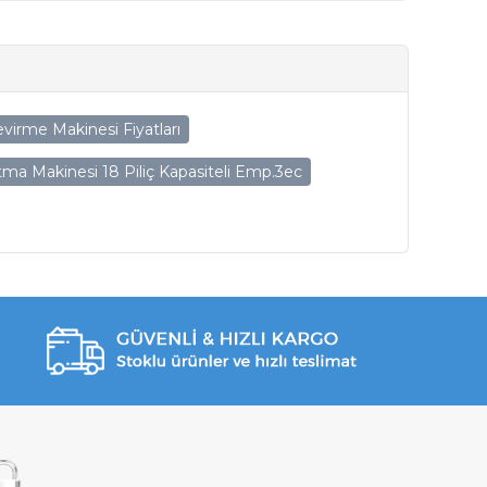
virme Makinesi Fiyatları
ma Makinesi 18 Piliç Kapasiteli Emp.3ec