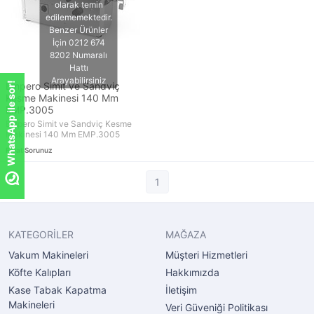
WhatsApp ile sor!
Empero Simit ve Sandviç
Kesme Makinesi 140 Mm
EMP.3005
Empero Simit ve Sandviç Kesme
Makinesi 140 Mm EMP.3005
Fiyat Sorunuz
1
KATEGORİLER
MAĞAZA
Vakum Makineleri
Müşteri Hizmetleri
Köfte Kalıpları
Hakkımızda
Kase Tabak Kapatma
İletişim
Makineleri
Veri Güveniği Politikası