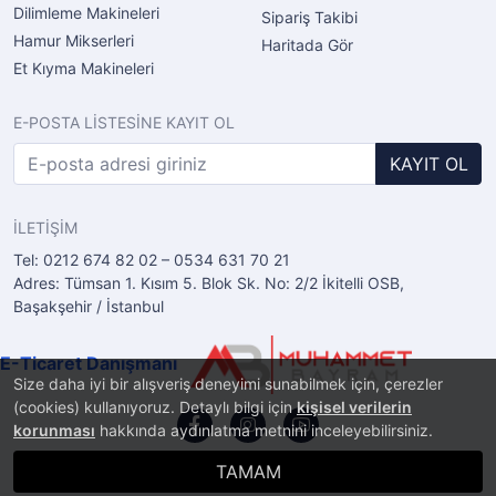
Dilimleme Makineleri
Sipariş Takibi
Hamur Mikserleri
Haritada Gör
Et Kıyma Makineleri
E-POSTA LİSTESİNE KAYIT OL
KAYIT OL
İLETİŞİM
Tel: 0212 674 82 02 – 0534 631 70 21
Adres: Tümsan 1. Kısım 5. Blok Sk. No: 2/2 İkitelli OSB,
Başakşehir / İstanbul
E-Ticaret Danışmanı
Size daha iyi bir alışveriş deneyimi sunabilmek için, çerezler
(cookies) kullanıyoruz. Detaylı bilgi için
kişisel verilerin
korunması
hakkında aydınlatma metnini inceleyebilirsiniz.
TAMAM
®
PlatinMarket
E-Ticaret Sistemi
İle Hazırlanmıştır.