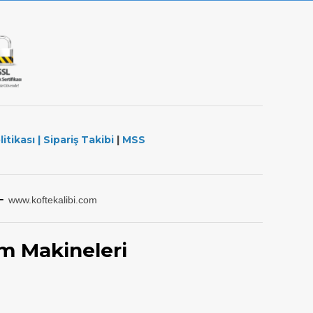
litikası
|
Sipariş Takibi
|
MSS
-
www.koftekalibi.com
m Makineleri