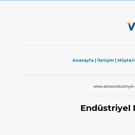
Anasayfa
|
İletişim
|
Müşteri
www.akseendustriyel
Endüstriyel