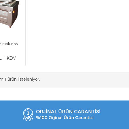
m Makinası
m
L + KDV
am
1
ürün listeleniyor.