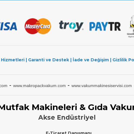
 Hizmetleri
|
Garanti ve Destek
|
İade ve Değişim
|
Gizlilik Po
-
-
.com
www.makropackvakum.com
www.vakummakinesiservisi.com
 Mutfak Makineleri & Gıda Vaku
Akse Endüstriyel
E-Ticaret Danışmanı