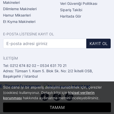
Makineleri
Veri Güveniği Politikası
Dilimleme Makineleri
Sipariş Takibi
Hamur Mikserleri
Haritada Gör
Et Kıyma Makineleri
E-POSTA LİSTESİNE KAYIT OL
KAYIT OL
İLETİŞİM
Tel: 0212 674 82 02 – 0534 631 70 21
Adres: Tümsan 1. Kısım 5. Blok Sk. No: 2/2 İkitelli OSB,
Başakşehir / İstanbul
E-Ticaret Danışmanı
Size daha iyi bir alışveriş deneyimi sunabilmek için, çerezler
(cookies) kullanıyoruz. Detaylı bilgi için
kişisel verilerin
korunması
hakkında aydınlatma metnini inceleyebilirsiniz.
TAMAM
®
PlatinMarket
E-Ticaret Sistemi
İle Hazırlanmıştır.