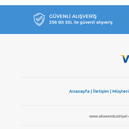
Anasayfa
|
İletişim
|
Müşteri
www.akseendustriyel