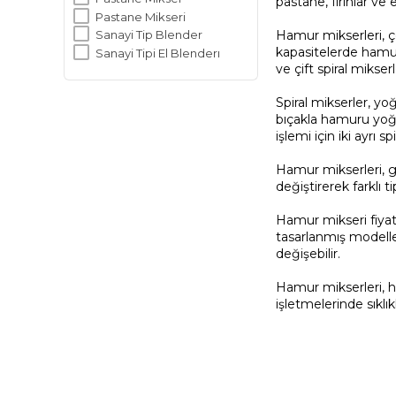
pastane, fırınlar ve
Pastane Mikseri
Hamur mikserleri
, 
Sanayi Tip Blender
kapasitelerde hamur 
Sanayi Tipi El Blenderı
ve çift spiral mikserl
Spiral mikserler, yo
bıçakla hamuru yoğur
işlemi için iki ayrı sp
Hamur mikserleri, gen
değiştirerek farklı t
Hamur mikseri fiyatl
tasarlanmış modeller
değişebilir.
Hamur mikserleri, ha
işletmelerinde sıklık