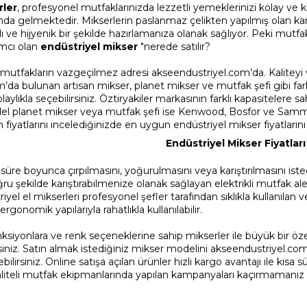
rler
, profesyonel mutfaklarınızda lezzetli yemeklerinizi kolay ve k
da gelmektedir. Mikserlerin paslanmaz çelikten yapılmış olan karıştı
klı ve hijyenik bir şekilde hazırlamanıza olanak sağlıyor. Peki mu
mcı olan
e
ndüstriyel mikser
"nerede satılır?
 mutfakların vazgeçilmez adresi akseendustriyel.com’da. Kaliteyi v
’da bulunan artisan mikser, planet mikser ve mutfak şefi gibi fark
ylıkla seçebilirsiniz. Öztiryakiler markasının farklı kapasitelere
del planet mikser veya mutfak şefi ise Kenwood, Bosfor ve Sammic 
 fiyatlarını incelediğinizde en uygun endüstriyel mikser fiyatların
Endüstriyel Mikser Fiyatları
bir süre boyunca çırpılmasını, yoğurulmasını veya karıştırılmasını ist
u şekilde karıştırabilmenize olanak sağlayan elektrikli mutfak a
yel el mikserleri profesyonel şefler tarafından sıklıkla kullanılan v
ergonomik yapılarıyla rahatlıkla kullanılabilir.
fonksiyonlara ve renk seçeneklerine sahip mikserler ile büyük bir ö
siniz. Satın almak istediğiniz mikser modelini akseendustriyel.co
rebilirsiniz. Online satışa açılan ürünler hızlı kargo avantajı ile kıs
kaliteli mutfak ekipmanlarında yapılan kampanyaları kaçırmamanız 