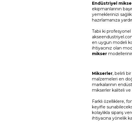
Endüstriyel mikse
ekipmanlarının başın
yemeklerinizi sağlı
hazırlamanıza yardı
Tabii ki profesyonel
akseendustriyel.com
en uygun modeli kola
ihtiyacınız olan mo
mikser
modellerinin
Mikserler
, belirli 
malzemeleri en doğr
markalarının endüstri
mikserler kaliteli ve 
Farklı özelliklere, 
keyifle sunabilecek
kolaylıkla sipariş ve
ihtiyacına yönelik 