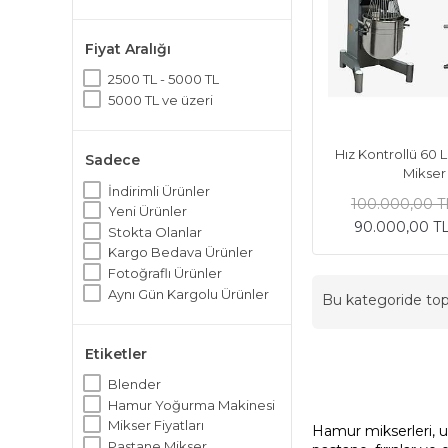
Fiyat Aralığı
2500 TL - 5000 TL
5000 TL ve üzeri
Hız Kontrollü 60 L
Sadece
Mikser
İndirimli Ürünler
100.000,00 T
Yeni Ürünler
90.000,00 T
Stokta Olanlar
Kargo Bedava Ürünler
Fotoğraflı Ürünler
Aynı Gün Kargolu Ürünler
Bu kategoride t
Etiketler
Blender
Hamur Yoğurma Makinesi
Mikser Fiyatları
Hamur mikserleri, un
Pastane Mikser