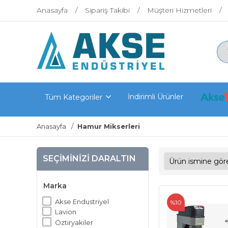
Anasayfa
Sipariş Takibi
Müşteri Hizmetleri
İndirimli Ürünler
Tüm Kategoriler
Anasayfa
Hamur Mikserleri
SEÇIMINIZI DARALTIN
Marka
Akse Endustriyel
%10
Lavion
Öztiryakiler