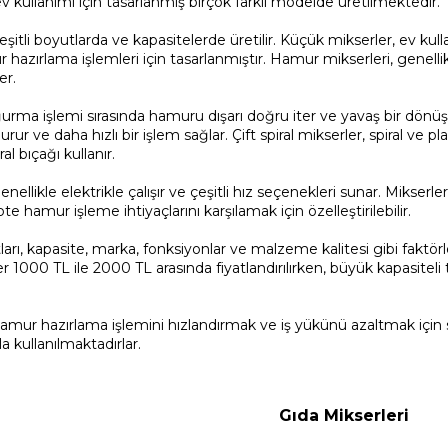
 ev kullanımı için tasarlanmış birçok farklı modelde üretilmektedir.
çeşitli boyutlarda ve kapasitelerde üretilir. Küçük mikserler, ev 
hazırlama işlemleri için tasarlanmıştır. Hamur mikserleri, genellikle
er.
ğurma işlemi sırasında hamuru dışarı doğru iter ve yavaş bir dönüş hı
ur ve daha hızlı bir işlem sağlar. Çift spiral mikserler, spiral ve p
iral bıçağı kullanır.
ellikle elektrikle çalışır ve çeşitli hız seçenekleri sunar. Mikserler
ipte hamur işleme ihtiyaçlarını karşılamak için özelleştirilebilir.
arı, kapasite, marka, fonksiyonlar ve malzeme kalitesi gibi faktörl
 1000 TL ile 2000 TL arasında fiyatlandırılırken, büyük kapasiteli
mur hazırlama işlemini hızlandırmak ve iş yükünü azaltmak için son 
la kullanılmaktadırlar.
Gıda Mikserleri