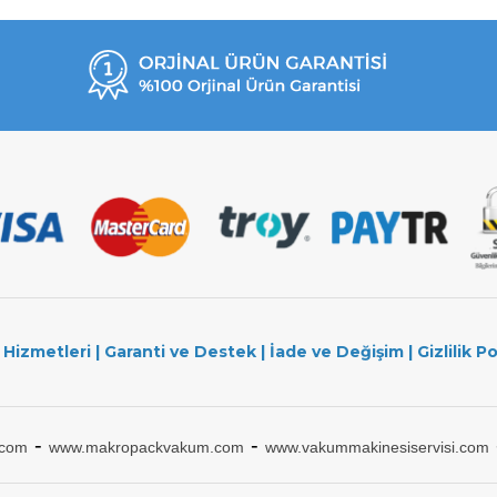
 Hizmetleri
|
Garanti ve Destek
|
İade ve Değişim
|
Gizlilik Po
-
-
.com
www.makropackvakum.com
www.vakummakinesiservisi.com