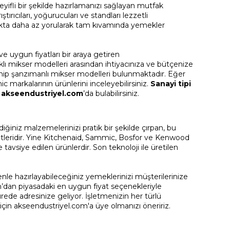
eyifli bir şekilde hazırlamanızı sağlayan mutfak
rıcıları, yoğurucuları ve standları lezzetli
tfakta daha az yorularak tam kıvamında yemekler
e uygun fiyatları bir araya getiren
lı mikser modelleri arasından ihtiyacınıza ve bütçenize
 sahip şanzımanlı mikser modelleri bulunmaktadır. Eğer
markalarının ürünlerini inceleyebilirsiniz.
Sanayi tipi
ı
akseendustriyel.com
’da bulabilirsiniz.
ediğiniz malzemelerinizi pratik bir şekilde çırpan, bu
letleridir. Yine Kitchenaid, Sammic, Bosfor ve Kenwood
e tavsiye edilen ürünlerdir. Son teknoloji ile üretilen
zenle hazırlayabileceğiniz yemeklerinizi müşterilerinize
m’dan piyasadaki en uygun fiyat seçenekleriyle
a sürede adresinize geliyor. İşletmenizin her türlü
için akseendustriyel.com'a üye olmanızı öneririz.