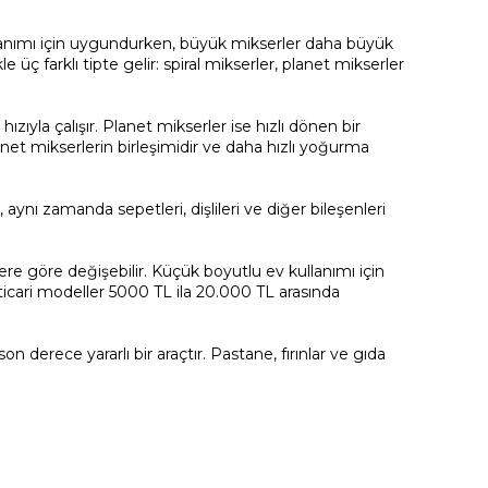
kullanımı için uygundurken, büyük mikserler daha büyük
 üç farklı tipte gelir: spiral mikserler, planet mikserler
zıyla çalışır. Planet mikserler ise hızlı dönen bir
lanet mikserlerin birleşimidir ve daha hızlı yoğurma
, aynı zamanda sepetleri, dişlileri ve diğer bileşenleri
ere göre değişebilir. Küçük boyutlu ev kullanımı için
 ticari modeller 5000 TL ila 20.000 TL arasında
derece yararlı bir araçtır. Pastane, fırınlar ve gıda