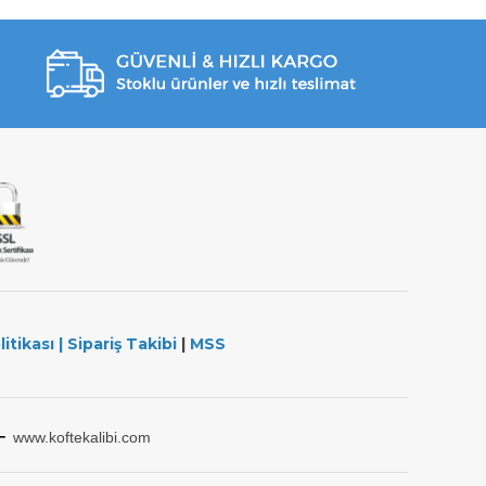
litikası
|
Sipariş Takibi
|
MSS
-
www.koftekalibi.com