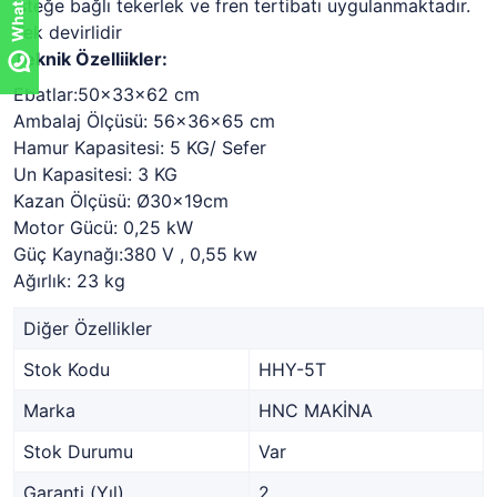
İsteğe bağlı tekerlek ve fren tertibatı uygulanmaktadır.
Tek devirlidir
Teknik Özelliikler:
Ebatlar:50x33x62 cm
Ambalaj Ölçüsü: 56x36x65 cm
Hamur Kapasitesi: 5 KG/ Sefer
Un Kapasitesi: 3 KG
Kazan Ölçüsü: Ø30x19cm
Motor Gücü: 0,25 kW
Güç Kaynağı:380 V , 0,55 kw
Ağırlık: 23 kg
Diğer Özellikler
Stok Kodu
HHY-5T
Marka
HNC MAKİNA
Stok Durumu
Var
Garanti (Yıl)
2