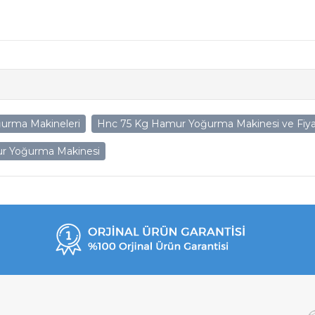
urma Makineleri
Hnc 75 Kg Hamur Yoğurma Makinesi ve Fiyat
ur Yoğurma Makinesi