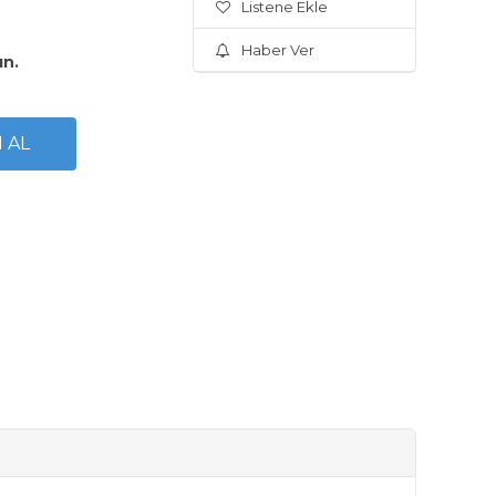
Listene Ekle
Haber Ver
ın.