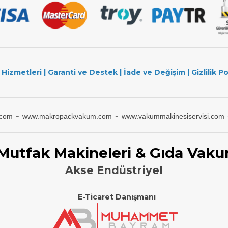
 Hizmetleri
|
Garanti ve Destek
|
İade ve Değişim
|
Gizlilik Po
-
-
.com
www.makropackvakum.com
www.vakummakinesiservisi.com
 Mutfak Makineleri & Gıda Vaku
Akse Endüstriyel
E-Ticaret Danışmanı