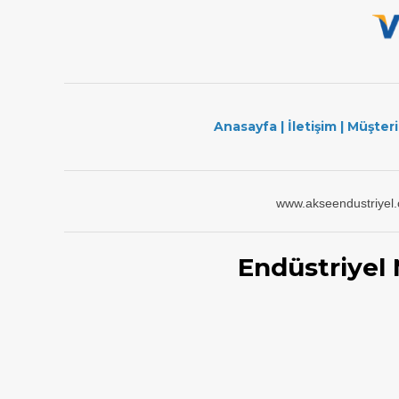
Anasayfa
|
İletişim
|
Müşteri
www.akseendustriyel
Endüstriyel