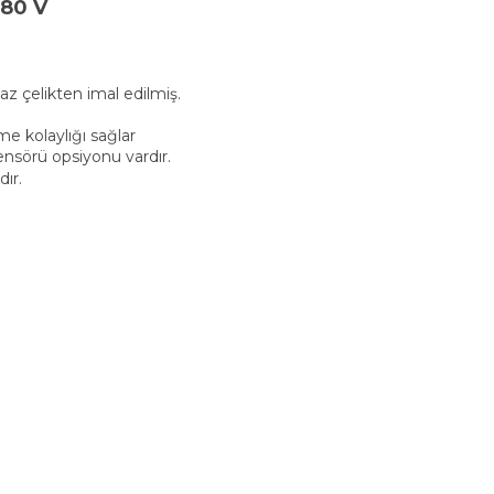
380 V
 çelikten imal edilmiş.
e kolaylığı sağlar
nsörü opsiyonu vardır.
ır.