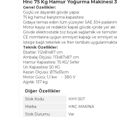
Hnc 75 Kg Hamur Yoğurma Makinesi 
Genel Özellikler:
Güçlü ve dayanıklı gövde yapısı
75 kg hamur karıştırma kapasitesi
Gıdaya temas eden tüm yüzeyler SAE 304 paslanmaz
Motor kayışı ve redaktör kapalı gövde içinde yer alır.
Gövde elektrostatik toz boyalı sağlamlık ve temizlem
CE normlarına uygun emniyet kapağı ve emniyet se
İsteğe bağlı tekerlek ve fren tertibatı uygulanmaktad
Teknik Özellikler:
Ebatlar: 112x81x87 cm
Ambalaj Ölçüsü: 113x87x87 cm
Hamur Kapasitesi: 75 KG/ Sefer
Un Kapasitesi: 50 KG
Kazan Ölçüsü: Ø75x35cm
Motor Gücü: 1,1 kw - 380 V
Ağırlık: 137 kg
Diğer Özellikler
Stok Kodu
HHY-50T
Marka
HNC MAKİNA
Stok Durumu
Var