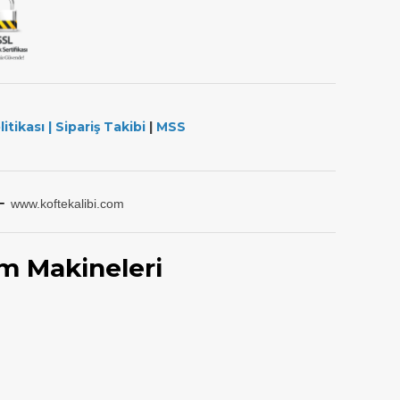
litikası
|
Sipariş Takibi
|
MSS
-
www.koftekalibi.com
m Makineleri