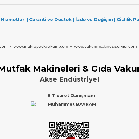
 Hizmetleri
|
Garanti ve Destek
|
İade ve Değişim
|
Gizlilik Po
-
-
.com
www.makropackvakum.com
www.vakummakinesiservisi.com
 Mutfak Makineleri & Gıda Vaku
Akse Endüstriyel
E-Ticaret Danışmanı