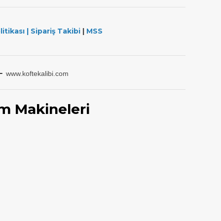
litikası
|
Sipariş Takibi
|
MSS
-
www.koftekalibi.com
m Makineleri