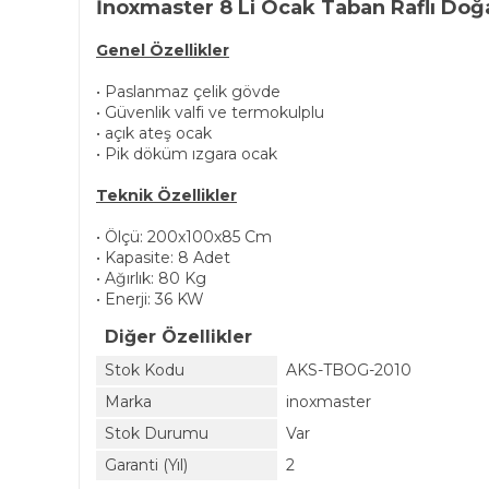
İnoxmaster 8 Li Ocak Taban Raflı Do
Genel Özellikler
• Paslanmaz çelik gövde
• Güvenlik valfi ve termokulplu
• açık ateş ocak
• Pik döküm ızgara ocak
Teknik Özellikler
• Ölçü: 200x100x85 Cm
• Kapasite: 8 Adet
• Ağırlık: 80 Kg
• Enerji: 36 KW
Diğer Özellikler
Stok Kodu
AKS-TBOG-2010
Marka
inoxmaster
Stok Durumu
Var
Garanti (Yıl)
2