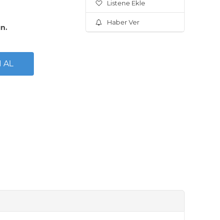
Listene Ekle
Haber Ver
ın.