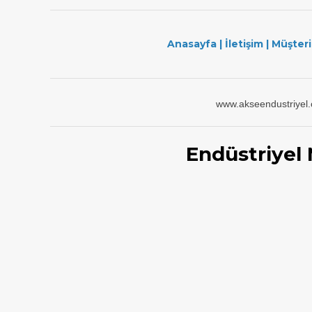
Anasayfa
|
İletişim
|
Müşteri
www.akseendustriyel
Endüstriyel