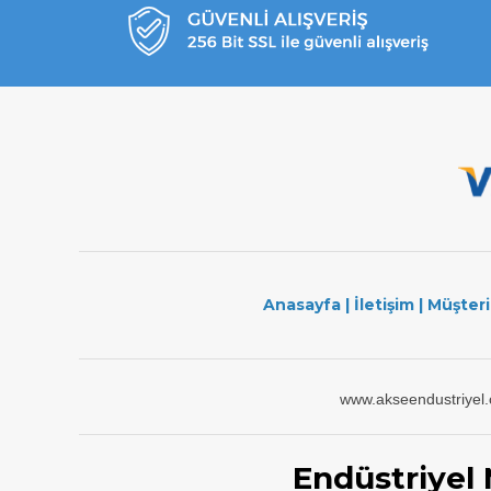
Anasayfa
|
İletişim
|
Müşteri
www.akseendustriyel
Endüstriyel