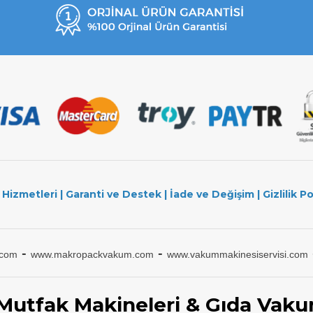
 Hizmetleri
|
Garanti ve Destek
|
İade ve Değişim
|
Gizlilik Po
-
-
.com
www.makropackvakum.com
www.vakummakinesiservisi.com
 Mutfak Makineleri & Gıda Vaku