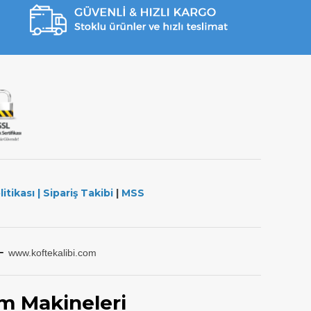
litikası
|
Sipariş Takibi
|
MSS
-
www.koftekalibi.com
m Makineleri