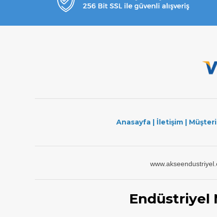
Anasayfa
|
İletişim
|
Müşteri
www.akseendustriyel
Endüstriyel