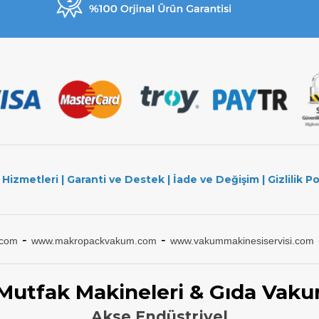
 Hizmetleri
|
Garanti ve Destek
|
İade ve Değişim
|
Gizlilik Po
-
-
.com
www.makropackvakum.com
www.vakummakinesiservisi.com
 Mutfak Makineleri & Gıda Vaku
Akse Endüstriyel