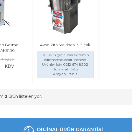
ap Basma
Akse Zırh Makinesi 3 Bıçak
r AKS100
Bu ürün geçici olarak temin
L + KDV
edilememektedir. Benzer
Ürünler İçin 0212 674 8202
L + KDV
Numaralı Hattı
Arayabilirsiniz
am
2
ürün listeleniyor.