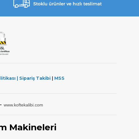
litikası
|
Sipariş Takibi
|
MSS
-
www.koftekalibi.com
m Makineleri