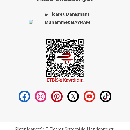
E-Ticaret Danışmanı
®
PlatinMarket
E-Ticaret Sistemi
İle Hazırlanmıştır.