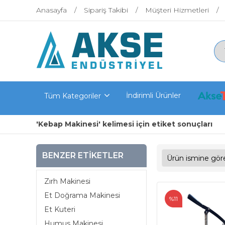
Anasayfa
Sipariş Takibi
Müşteri Hizmetleri
İndirimli Ürünler
Tüm Kategoriler
'Kebap Makinesi' kelimesi için etiket sonuçları
BENZER ETIKETLER
Zırh Makinesi
Et Doğrama Makinesi
%11
Et Kuteri
Humus Makinesi