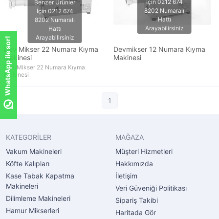
WhatsApp ile sor!
Dev Mikser 22 Numara Kıyma
Devmikser 12 Numara Kıyma
Makinesi
Makinesi
Dev Mikser 22 Numara Kıyma
Makinesi
1
KATEGORİLER
MAĞAZA
Vakum Makineleri
Müşteri Hizmetleri
Köfte Kalıpları
Hakkımızda
Kase Tabak Kapatma
İletişim
Makineleri
Veri Güveniği Politikası
Dilimleme Makineleri
Sipariş Takibi
Hamur Mikserleri
Haritada Gör