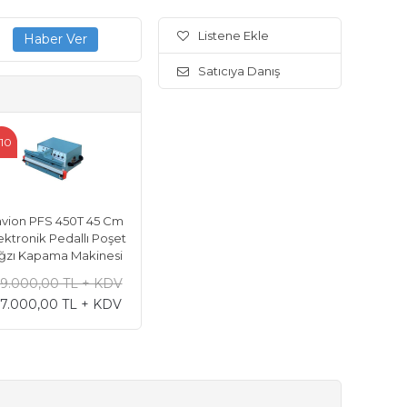
Listene Ekle
Satıcıya Danış
10
avion PFS 450T 45 Cm
ektronik Pedallı Poşet
ğzı Kapama Makinesi
19.000,00 TL + KDV
17.000,00 TL + KDV