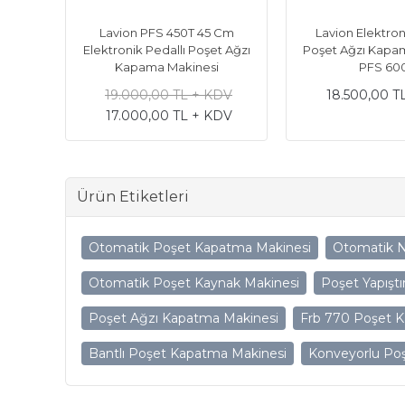
Lavion PFS 450T 45 Cm
Lavion Elektron
Elektronik Pedallı Poşet Ağzı
Poşet Ağzı Kapa
Kapama Makinesi
PFS 60
19.000,00 TL + KDV
18.500,00 T
17.000,00 TL + KDV
Ürün Etiketleri
Otomatik Poşet Kapatma Makinesi
Otomatik N
Otomatik Poşet Kaynak Makinesi
Poşet Yapıştı
Poşet Ağzı Kapatma Makinesi
Frb 770 Poşet 
Bantlı Poşet Kapatma Makinesi
Konveyorlu Po