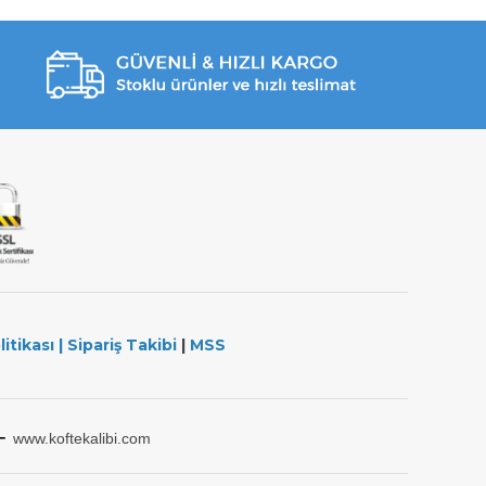
litikası
|
Sipariş Takibi
|
MSS
-
www.koftekalibi.com