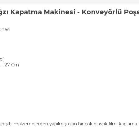
ğzı Kapatma Makinesi - Konveyörlü Poşe
inesi
el)
15 – 27 Cm
şitli malzemelerden yapılmış olan bir çok plastik filmi kaplama öze