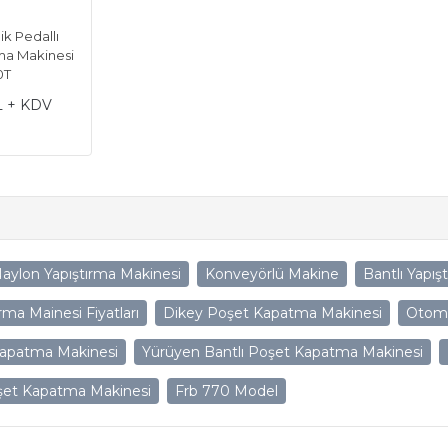
ik Pedallı
ma Makinesi
0T
L + KDV
aylon Yapıştırma Makinesi
Konveyörlü Makine
Bantlı Yapış
rma Mainesi Fiyatları
Dikey Poşet Kapatma Makinesi
Otoma
Kapatma Makinesi
Yürüyen Bantlı Poşet Kapatma Makinesi
şet Kapatma Makinesi
Frb 770 Model