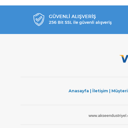
Anasayfa
|
İletişim
|
Müşteri
www.akseendustriyel