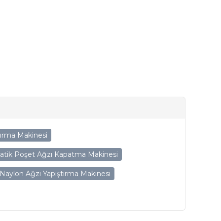
tırma Makinesi
tik Poşet Ağzı Kapatma Makinesi
Naylon Ağzı Yapıştırma Makinesi