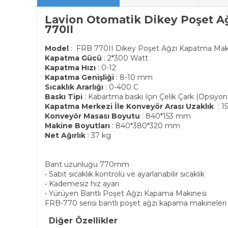
Lavion Otomatik Dikey Poşet A
770II
Model
: FRB 770II Dikey Poşet Ağzı Kapatma Mak
Kapatma Gücü
: 2*300 Watt
Kapatma Hızı
: 0-12
Kapatma Genişliği
: 8-10 mm
Sıcaklık Ararlığı
: 0-400 C
Baskı Tipi
: Kabartma baskı İçin Çelik Çark (Opsiyon
Kapatma Merkezi İle Konveyör Arası Uzaklık
: 
Konveyör Masası Boyutu
: 840*153 mm
Makine Boyutları
: 840*380*320 mm
Net Ağırlık
: 37 kg
Bant uzunluğu 770mm
• Sabit sıcaklık kontrolü ve ayarlanabilir sıcaklık
• Kademesiz hız ayarı
• Yürüyen Bantlı Poşet Ağzı Kapama Makinesi
FRB-770 serisi bantlı poşet ağzı kapama makineleri çe
Diğer Özellikler