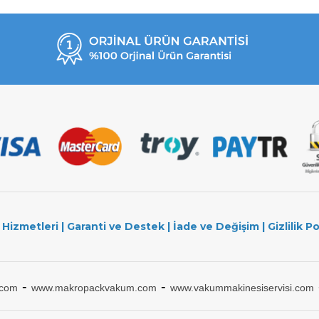
 Hizmetleri
|
Garanti ve Destek
|
İade ve Değişim
|
Gizlilik Po
-
-
.com
www.makropackvakum.com
www.vakummakinesiservisi.com