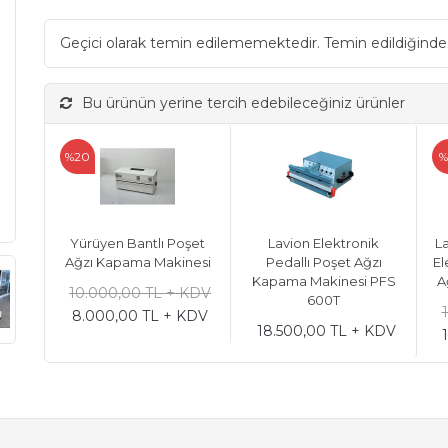
Geçici olarak temin edilememektedir. Temin edildiğinde
Bu ürünün yerine tercih edebileceğiniz ürünler
%20
%
Yürüyen Bantlı Poşet
Lavion Elektronik
L
Ağzı Kapama Makinesi
Pedallı Poşet Ağzı
El
Kapama Makinesi PFS
A
10.000,00 TL + KDV
600T
8.000,00 TL + KDV
18.500,00 TL + KDV