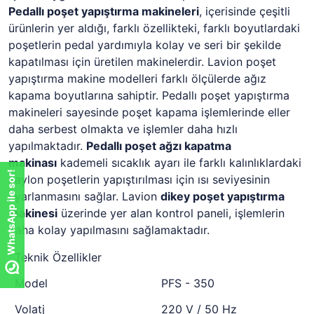
Pedallı poşet yapıştırma makineleri
, içerisinde çeşitli
ürünlerin yer aldığı, farklı özellikteki, farklı boyutlardaki
poşetlerin pedal yardımıyla kolay ve seri bir şekilde
kapatılması için üretilen makinelerdir. Lavion poşet
yapıştırma makine modelleri farklı ölçülerde ağız
kapama boyutlarına sahiptir. Pedallı poşet yapıştırma
makineleri sayesinde poşet kapama işlemlerinde eller
daha serbest olmakta ve işlemler daha hızlı
yapılmaktadır.
Pedallı
poşet ağzı kapatma
makinası
kademeli sıcaklık ayarı ile farklı kalınlıklardaki
WhatsApp ile sor!
naylon poşetlerin yapıştırılması için ısı seviyesinin
ayarlanmasını sağlar. Lavion
dikey poşet yapıştırma
makinesi
üzerinde yer alan kontrol paneli, işlemlerin
daha kolay yapılmasını sağlamaktadır.
Teknik Özellikler
Model
PFS - 350
Volatj
220 V / 50 Hz