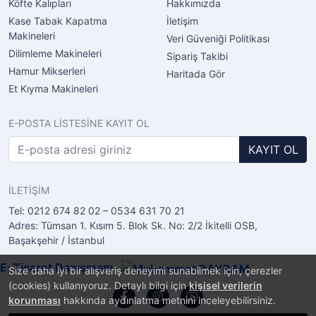
Köfte Kalıpları
Hakkımızda
Kase Tabak Kapatma
İletişim
Makineleri
Veri Güveniği Politikası
Dilimleme Makineleri
Sipariş Takibi
Hamur Mikserleri
Haritada Gör
Et Kıyma Makineleri
E-POSTA LİSTESİNE KAYIT OL
KAYIT OL
İLETİŞİM
Tel: 0212 674 82 02 – 0534 631 70 21
Adres: Tümsan 1. Kısım 5. Blok Sk. No: 2/2 İkitelli OSB,
Başakşehir / İstanbul
E-Ticaret Danışmanı
Size daha iyi bir alışveriş deneyimi sunabilmek için, çerezler
(cookies) kullanıyoruz. Detaylı bilgi için
kişisel verilerin
korunması
hakkında aydınlatma metnini inceleyebilirsiniz.