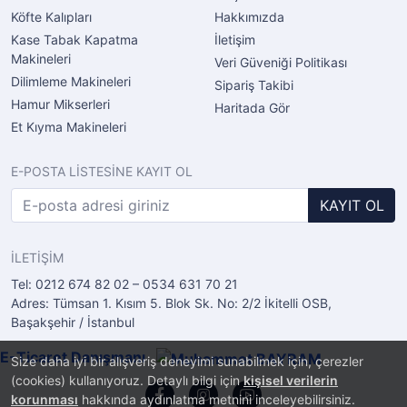
Köfte Kalıpları
Hakkımızda
Kase Tabak Kapatma
İletişim
Makineleri
Veri Güveniği Politikası
Dilimleme Makineleri
Sipariş Takibi
Hamur Mikserleri
Haritada Gör
Et Kıyma Makineleri
E-POSTA LİSTESİNE KAYIT OL
KAYIT OL
İLETİŞİM
Tel: 0212 674 82 02 – 0534 631 70 21
Adres: Tümsan 1. Kısım 5. Blok Sk. No: 2/2 İkitelli OSB,
Başakşehir / İstanbul
E-Ticaret Danışmanı
Size daha iyi bir alışveriş deneyimi sunabilmek için, çerezler
(cookies) kullanıyoruz. Detaylı bilgi için
kişisel verilerin
korunması
hakkında aydınlatma metnini inceleyebilirsiniz.