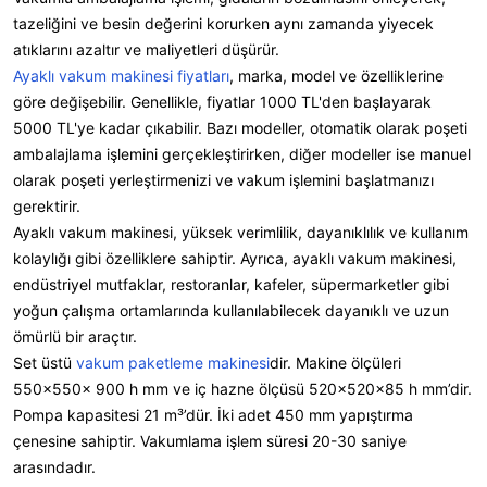
tazeliğini ve besin değerini korurken aynı zamanda yiyecek
atıklarını azaltır ve maliyetleri düşürür.
Ayaklı vakum makinesi fiyatları
, marka, model ve özelliklerine
göre değişebilir. Genellikle, fiyatlar 1000 TL'den başlayarak
5000 TL'ye kadar çıkabilir. Bazı modeller, otomatik olarak poşeti
ambalajlama işlemini gerçekleştirirken, diğer modeller ise manuel
olarak poşeti yerleştirmenizi ve vakum işlemini başlatmanızı
gerektirir.
Ayaklı vakum makinesi, yüksek verimlilik, dayanıklılık ve kullanım
kolaylığı gibi özelliklere sahiptir. Ayrıca, ayaklı vakum makinesi,
endüstriyel mutfaklar, restoranlar, kafeler, süpermarketler gibi
yoğun çalışma ortamlarında kullanılabilecek dayanıklı ve uzun
ömürlü bir araçtır.
Set üstü
vakum paketleme makinesi
dir. Makine ölçüleri
550x550x 900 h mm ve iç hazne ölçüsü 520x520x85 h mm’dir.
Pompa kapasitesi 21 m³’dür. İki adet 450 mm yapıştırma
çenesine sahiptir. Vakumlama işlem süresi 20-30 saniye
arasındadır.