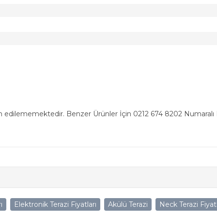
n edilememektedir. Benzer Ürünler İçin 0212 674 8202 Numaralı Ha
ı
Elektronik Terazi Fiyatları
Akülü Terazi
Neck Terazi Fiyatl