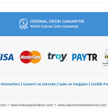
 Hizmetleri
|
Garanti ve Destek
|
İade ve Değişim
|
Gizlilik Po
-
-
.com
www.makropackvakum.com
www.vakummakinesiservisi.com