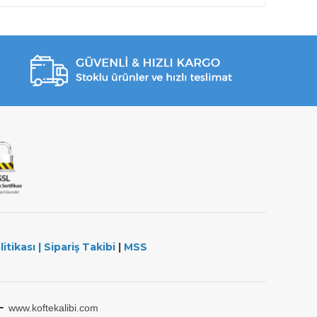
litikası
|
Sipariş Takibi
|
MSS
-
www.koftekalibi.com