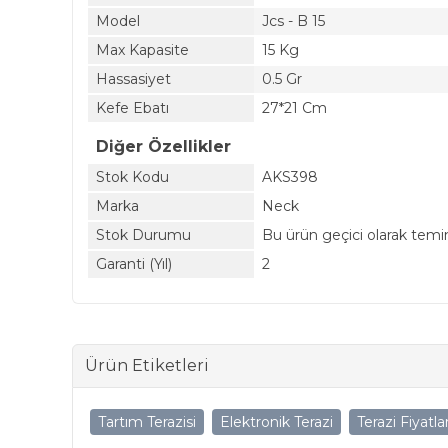
Model
Jcs - B 15
Max Kapasite
15 Kg
Hassasiyet
0.5 Gr
Kefe Ebatı
27*21 Cm
Diğer Özellikler
Stok Kodu
AKS398
Marka
Neck
Stok Durumu
Bu ürün geçici olarak temi
Garanti (Yıl)
2
Ürün Etiketleri
Tartım Terazisi
Elektronik Terazi
Terazi Fiyatlar