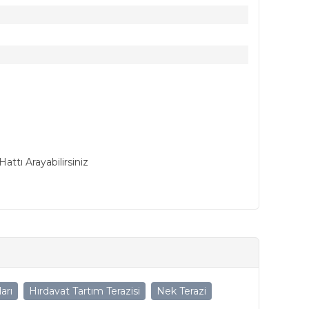
ttı Arayabilirsiniz
arı
Hırdavat Tartım Terazisi
Nek Terazi