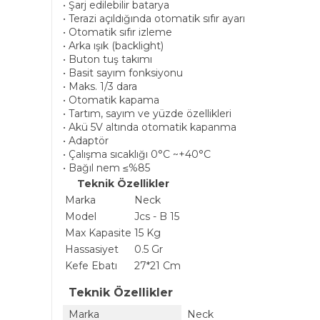
• Şarj edilebilir batarya
• Terazi açıldığında otomatik sıfır ayarı
• Otomatik sıfır izleme
• Arka ışık (backlight)
• Buton tuş takımı
• Basit sayım fonksiyonu
• Maks. 1/3 dara
• Otomatik kapama
• Tartım, sayım ve yüzde özellikleri
• Akü 5V altında otomatik kapanma
• Adaptör
• Çalışma sıcaklığı 0°C ~+40°C
• Bağıl nem ≤%85
Teknik Özellikler
Marka
Neck
Model
Jcs - B 15
Max Kapasite
15 Kg
Hassasiyet
0.5 Gr
Kefe Ebatı
27*21 Cm
Teknik Özellikler
Marka
Neck