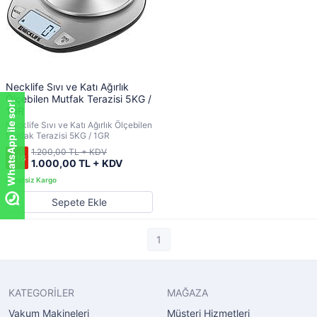
Necklife Sıvı ve Katı Ağırlık
Ölçebilen Mutfak Terazisi 5KG /
WhatsApp ile sor!
1GR
Necklife Sıvı ve Katı Ağırlık Ölçebilen
Mutfak Terazisi 5KG / 1GR
1.200,00 TL + KDV
%16
1.000,00 TL + KDV
Sepete Ekle
1
KATEGORİLER
MAĞAZA
Vakum Makineleri
Müşteri Hizmetleri