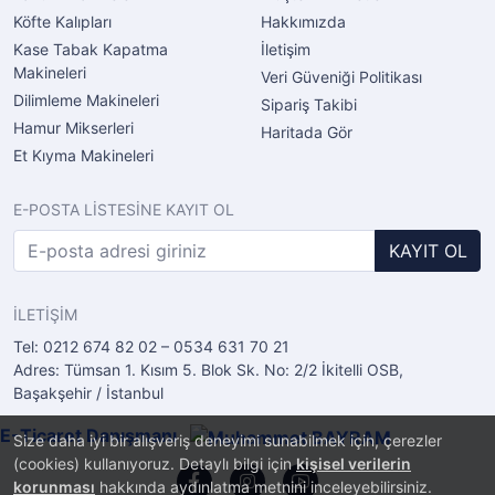
Köfte Kalıpları
Hakkımızda
Kase Tabak Kapatma
İletişim
Makineleri
Veri Güveniği Politikası
Dilimleme Makineleri
Sipariş Takibi
Hamur Mikserleri
Haritada Gör
Et Kıyma Makineleri
E-POSTA LİSTESİNE KAYIT OL
KAYIT OL
İLETİŞİM
Tel: 0212 674 82 02 – 0534 631 70 21
Adres: Tümsan 1. Kısım 5. Blok Sk. No: 2/2 İkitelli OSB,
Başakşehir / İstanbul
E-Ticaret Danışmanı
Size daha iyi bir alışveriş deneyimi sunabilmek için, çerezler
(cookies) kullanıyoruz. Detaylı bilgi için
kişisel verilerin
korunması
hakkında aydınlatma metnini inceleyebilirsiniz.