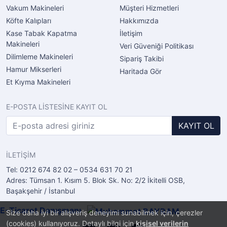
Vakum Makineleri
Müşteri Hizmetleri
Köfte Kalıpları
Hakkımızda
Kase Tabak Kapatma
İletişim
Makineleri
Veri Güveniği Politikası
Dilimleme Makineleri
Sipariş Takibi
Hamur Mikserleri
Haritada Gör
Et Kıyma Makineleri
E-POSTA LİSTESİNE KAYIT OL
KAYIT OL
İLETİŞİM
Tel: 0212 674 82 02 – 0534 631 70 21
Adres: Tümsan 1. Kısım 5. Blok Sk. No: 2/2 İkitelli OSB,
Başakşehir / İstanbul
E-Ticaret Danışmanı
Size daha iyi bir alışveriş deneyimi sunabilmek için, çerezler
(cookies) kullanıyoruz. Detaylı bilgi için
kişisel verilerin