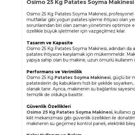
Osimo 25 Kg Patates Soyma Makinesi
Osimo 25 Kg Patates Soyma Makinesi, profesyonel mut
mutfaklar gibi yoğun patates işleme ihtiyacı olan ye
sorunlarından biri olan zaman yönetimini optimize ed
özellikle büyük işletmeler için vazgeçilmez kılar.
Tasarım ve Kapasite
Osimo 25 Kg Patates Soyma Makinesi, adından da anla
patates ihtiyacını karşılamak için mükemmeldir. Maki
yapıya sahip olan bu makine, uzun ömürlü kullanım iç
Performans ve Verimlilik
Osimo 25 Kg
Patates Soyma Makinesi
, güçlü bir 
patateslerin dış kabuklarını hızlı bir şekilde soyar
olanak tanır. Ayrıca, makinenin su bağlantısı sayesind
temizlik de oldukça basittir.
Güvenlik Özellikleri
Osimo 25 Kg Patates Soyma Makinesi
, kullanıcı
kilit mekanizması gibi güvenlik özellikleri ile donatıl
makinenin su geçirmez kontrol paneli, elektrikli bile