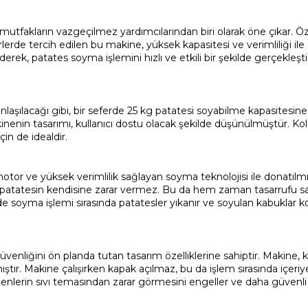
fakların vazgeçilmez yardımcılarından biri olarak öne çıkar. Öze
rlerde tercih edilen bu makine, yüksek kapasitesi ve verimliliği 
erek, patates soyma işlemini hızlı ve etkili bir şekilde gerçekl
şılacağı gibi, bir seferde 25 kg patatesi soyabilme kapasitesine 
nenin tasarımı, kullanıcı dostu olacak şekilde düşünülmüştür. Kol
in de idealdir.
motor ve yüksek verimlilik sağlayan soyma teknolojisi ile donatılmışt
ken, patatesin kendisine zarar vermez. Bu da hem zaman tasarrufu 
e soyma işlemi sırasında patatesler yıkanır ve soyulan kabuklar kola
 güvenliğini ön planda tutan tasarım özelliklerine sahiptir. Makine, 
mıştır. Makine çalışırken kapak açılmaz, bu da işlem sırasında içeri
şenlerin sıvı temasından zarar görmesini engeller ve daha güvenli 