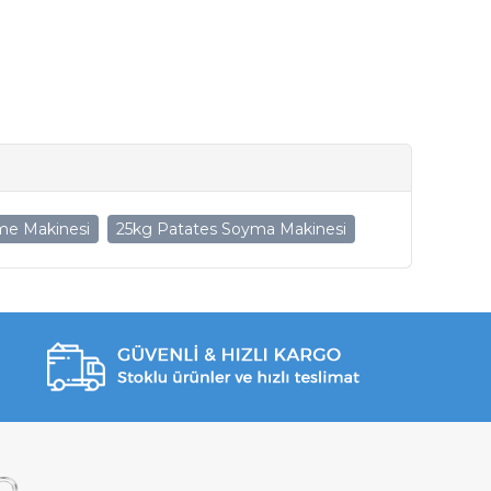
me Makinesi
25kg Patates Soyma Makinesi