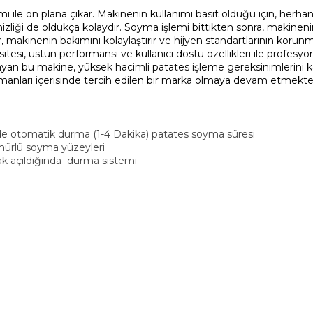
 ile ön plana çıkar. Makinenin kullanımı basit olduğu için, her
izliği de oldukça kolaydır. Soyma işlemi bittikten sonra, makinenin 
er, makinenin bakımını kolaylaştırır ve hijyen standartlarının korun
itesi, üstün performansı ve kullanıcı dostu özellikleri ile profesy
an bu makine, yüksek hacimli patates işleme gereksinimlerini kar
pmanları içerisinde tercih edilen bir marka olmaya devam etmekte
de otomatik durma (1-4 Dakika) patates soyma süresi
ömürlü soyma yüzeyleri
ak açıldığında durma sistemi