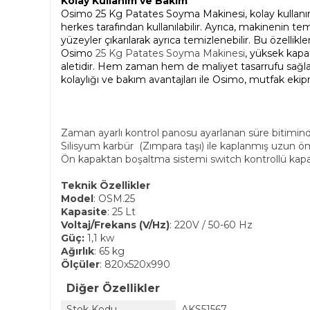
Kolay Kullanım ve Bakım
Osimo 25 Kg Patates Soyma Makinesi, kolay kullanımı
herkes tarafından kullanılabilir. Ayrıca, makinenin tem
yüzeyler çıkarılarak ayrıca temizlenebilir. Bu özellikl
Osimo
25 Kg Patates Soyma Makinesi
, yüksek kapas
aletidir. Hem zaman hem de maliyet tasarrufu sağlay
kolaylığı ve bakım avantajları ile Osimo, mutfak eki
Zaman ayarlı kontrol panosu ayarlanan süre bitimin
Silisyum karbür (Zımpara taşı) ile kaplanmış uzun 
Ön kapaktan boşaltma sistemi switch kontrollü kap
Teknik Özellikler
Model
: OSM.25
Kapasite
: 25 Lt
Voltaj/Frekans (V/Hz)
: 220V / 50-60 Hz
Güç:
1,1 kw
Ağırlık
: 65 kg
Ölçüler
: 820x520x990
Diğer Özellikler
Stok Kodu
AKS51567