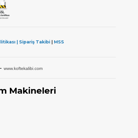
litikası
|
Sipariş Takibi
|
MSS
-
www.koftekalibi.com
m Makineleri