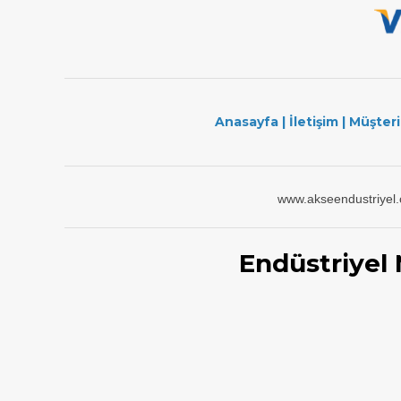
Anasayfa
|
İletişim
|
Müşteri
www.akseendustriyel
Endüstriyel