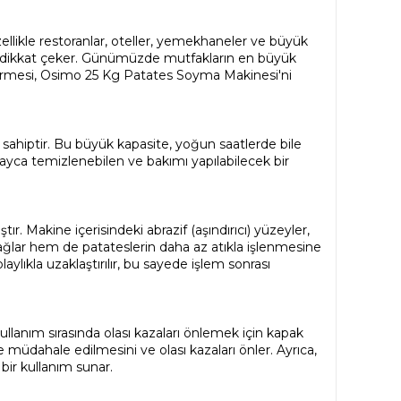
llikle restoranlar, oteller, yemekhaneler ve büyük
ile dikkat çeker. Günümüzde mutfakların en büyük
eştirmesi, Osimo 25 Kg Patates Soyma Makinesi'ni
sahiptir. Bu büyük kapasite, yoğun saatlerde bile
ayca temizlenebilen ve bakımı yapılabilecek bir
ır. Makine içerisindeki abrazif (aşındırıcı) yüzeyler,
sağlar hem de patateslerin daha az atıkla işlenmesine
ylıkla uzaklaştırılır, bu sayede işlem sonrası
kullanım sırasında olası kazaları önlemek için kapak
ye müdahale edilmesini ve olası kazaları önler. Ayrıca,
bir kullanım sunar.