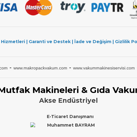
 Hizmetleri
|
Garanti ve Destek
|
İade ve Değişim
|
Gizlilik Po
-
-
.com
www.makropackvakum.com
www.vakummakinesiservisi.com
 Mutfak Makineleri & Gıda Vaku
Akse Endüstriyel
E-Ticaret Danışmanı