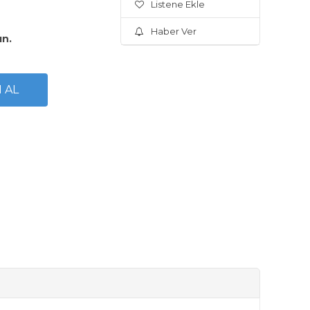
Listene Ekle
Haber Ver
ın.