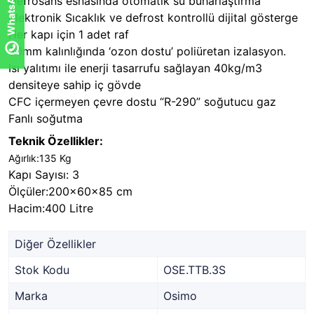
Defrosans esnasında otomatik su buharlaştırma
Elektronik Sıcaklık ve defrost kontrollü dijital gösterge
Her kapı için 1 adet raf
50mm kalınlığında ‘ozon dostu’ poliüretan izalasyon.
Isı yalıtımı ile enerji tasarrufu sağlayan 40kg/m3
densiteye sahip iç gövde
CFC içermeyen çevre dostu “R-290” soğutucu gaz
Fanlı soğutma
Teknik Özellikler:
Ağırlık:135 Kg
Kapı Sayısı: 3
Ölçüler:200x60x85 cm
Hacim:400 Litre
Diğer Özellikler
Stok Kodu
OSE.TTB.3S
Marka
Osimo