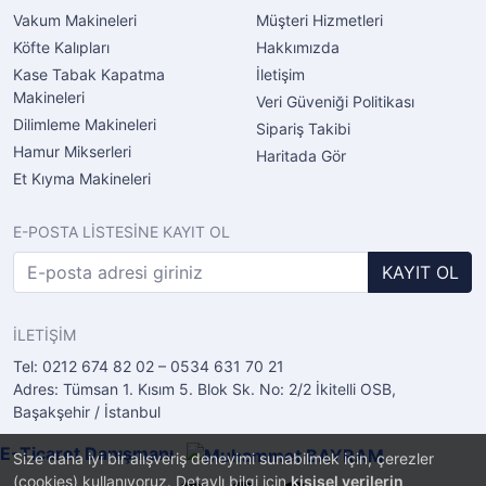
Vakum Makineleri
Müşteri Hizmetleri
Köfte Kalıpları
Hakkımızda
Kase Tabak Kapatma
İletişim
Makineleri
Veri Güveniği Politikası
Dilimleme Makineleri
Sipariş Takibi
Hamur Mikserleri
Haritada Gör
Et Kıyma Makineleri
E-POSTA LİSTESİNE KAYIT OL
KAYIT OL
İLETİŞİM
Tel: 0212 674 82 02 – 0534 631 70 21
Adres: Tümsan 1. Kısım 5. Blok Sk. No: 2/2 İkitelli OSB,
Başakşehir / İstanbul
E-Ticaret Danışmanı
Size daha iyi bir alışveriş deneyimi sunabilmek için, çerezler
(cookies) kullanıyoruz. Detaylı bilgi için
kişisel verilerin