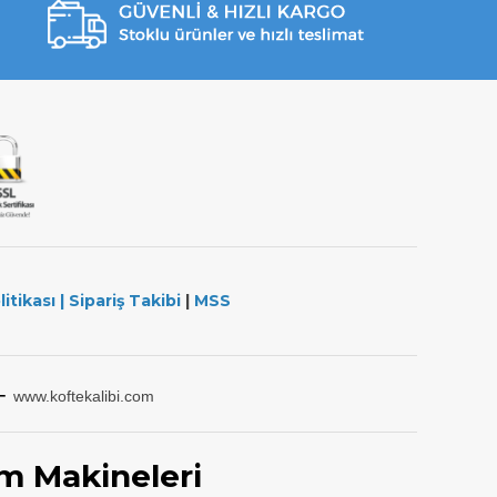
litikası
|
Sipariş Takibi
|
MSS
-
www.koftekalibi.com
m Makineleri