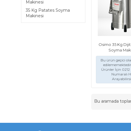
Makinesi
35 Kg Patates Soyma
Makinesi
Osimo 35 Kg Dijit
Soyma Maki
Bu ürün geçici ol
edilememektedir
Ürünler İçin 021
Numaralı H
Arayabilirs
Bu aramada topl