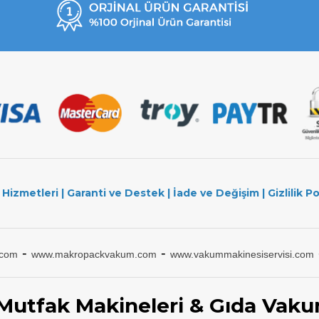
 Hizmetleri
|
Garanti ve Destek
|
İade ve Değişim
|
Gizlilik Po
-
-
.com
www.makropackvakum.com
www.vakummakinesiservisi.com
 Mutfak Makineleri & Gıda Vaku