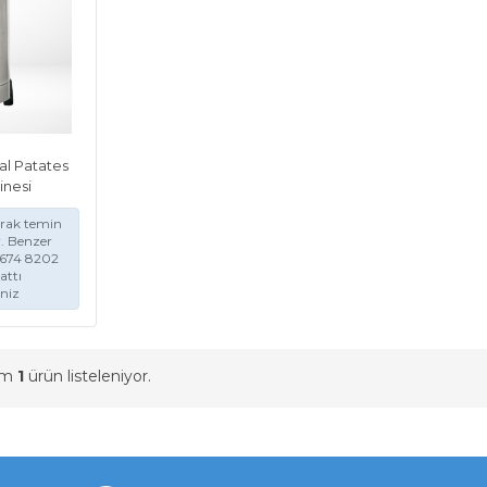
al Patates
nesi
arak temin
. Benzer
2 674 8202
attı
iniz
am
1
ürün listeleniyor.