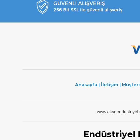
Anasayfa
|
İletişim
|
Müşteri
www.akseendustriyel
Endüstriyel