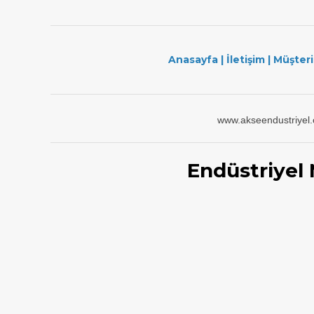
Anasayfa
|
İletişim
|
Müşteri
www.akseendustriyel
Endüstriyel