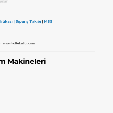
litikası
|
Sipariş Takibi
|
MSS
-
www.koftekalibi.com
m Makineleri