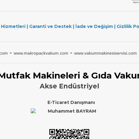
 Hizmetleri
|
Garanti ve Destek
|
İade ve Değişim
|
Gizlilik Po
-
-
.com
www.makropackvakum.com
www.vakummakinesiservisi.com
 Mutfak Makineleri & Gıda Vaku
Akse Endüstriyel
E-Ticaret Danışmanı