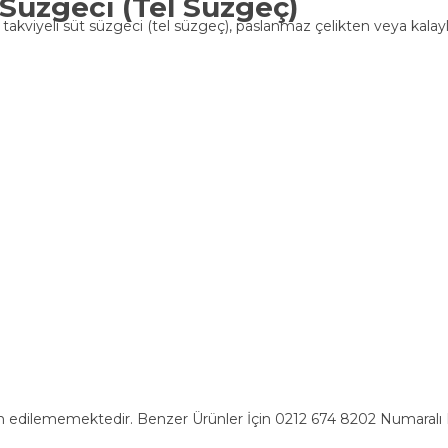
Süzgeci (Tel Süzgeç)
takviyeli süt süzgeci (tel süzgeç), paslanmaz çelikten veya kalay
n edilememektedir. Benzer Ürünler İçin 0212 674 8202 Numaralı Ha