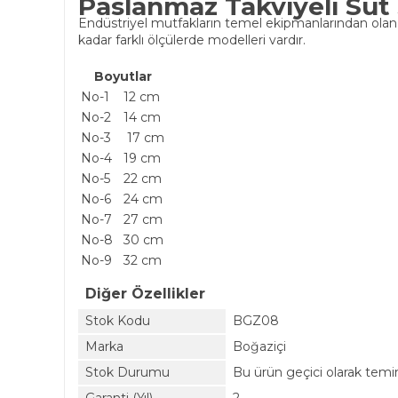
Paslanmaz Takviyeli Süt 
Endüstriyel mutfakların temel ekipmanlarından olan 
kadar farklı ölçülerde modelleri vardır.
Boyutlar
No-1
12 cm
No-2
14 cm
No-3
17 cm
No-4
19 cm
No-5
22 cm
No-6
24 cm
No-7
27 cm
No-8
30 cm
No-9
32 cm
Diğer Özellikler
Stok Kodu
BGZ08
Marka
Boğaziçi
Stok Durumu
Bu ürün geçici olarak temi