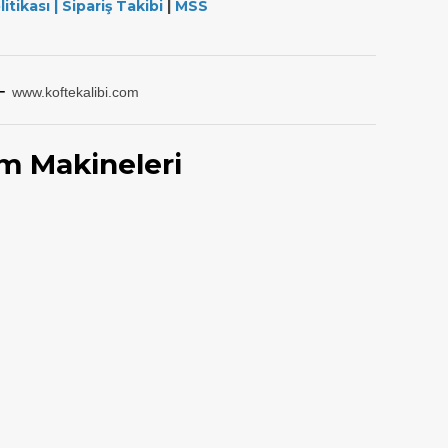
litikası
|
Sipariş Takibi
|
MSS
-
www.koftekalibi.com
m Makineleri