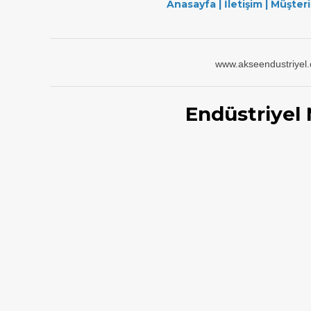
Anasayfa
|
İletişim
|
Müşteri
www.akseendustriyel
Endüstriyel