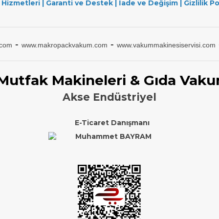
 Hizmetleri
|
Garanti ve Destek
|
İade ve Değişim
|
Gizlilik Po
-
-
.com
www.makropackvakum.com
www.vakummakinesiservisi.com
 Mutfak Makineleri & Gıda Vaku
Akse Endüstriyel
E-Ticaret Danışmanı