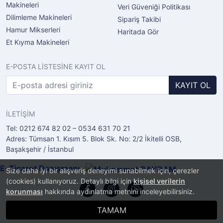
Makineleri
Veri Güveniği Politikası
Dilimleme Makineleri
Sipariş Takibi
Hamur Mikserleri
Haritada Gör
Et Kıyma Makineleri
E-POSTA LİSTESİNE KAYIT OL
KAYIT OL
İLETİŞİM
Tel: 0212 674 82 02 – 0534 631 70 21
Adres: Tümsan 1. Kısım 5. Blok Sk. No: 2/2 İkitelli OSB,
Başakşehir / İstanbul
E-Ticaret Danışmanı
Size daha iyi bir alışveriş deneyimi sunabilmek için, çerezler
(cookies) kullanıyoruz. Detaylı bilgi için
kişisel verilerin
korunması
hakkında aydınlatma metnini inceleyebilirsiniz.
TAMAM
®
PlatinMarket
E-Ticaret Sistemi
İle Hazırlanmıştır.