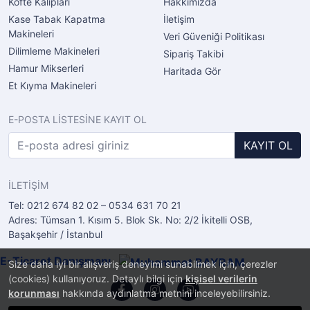
Köfte Kalıpları
Hakkımızda
Kase Tabak Kapatma
İletişim
Makineleri
Veri Güveniği Politikası
Dilimleme Makineleri
Sipariş Takibi
Hamur Mikserleri
Haritada Gör
Et Kıyma Makineleri
E-POSTA LİSTESİNE KAYIT OL
KAYIT OL
İLETİŞİM
Tel: 0212 674 82 02 – 0534 631 70 21
Adres: Tümsan 1. Kısım 5. Blok Sk. No: 2/2 İkitelli OSB,
Başakşehir / İstanbul
E-Ticaret Danışmanı
Size daha iyi bir alışveriş deneyimi sunabilmek için, çerezler
(cookies) kullanıyoruz. Detaylı bilgi için
kişisel verilerin
korunması
hakkında aydınlatma metnini inceleyebilirsiniz.