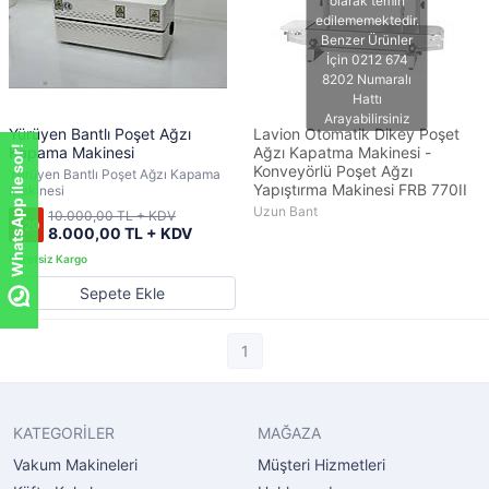
Yürüyen Bantlı Poşet Ağzı
Lavion Otomatik Dikey Poşet
WhatsApp ile sor!
Kapama Makinesi
Ağzı Kapatma Makinesi -
Konveyörlü Poşet Ağzı
Yürüyen Bantlı Poşet Ağzı Kapama
Yapıştırma Makinesi FRB 770II
Makinesi
Uzun Bant
10.000,00 TL + KDV
%20
8.000,00 TL + KDV
Sepete Ekle
1
KATEGORİLER
MAĞAZA
Vakum Makineleri
Müşteri Hizmetleri