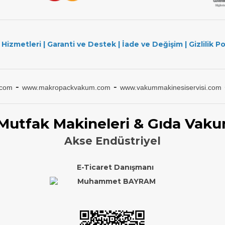
 Hizmetleri
|
Garanti ve Destek
|
İade ve Değişim
|
Gizlilik Po
-
-
.com
www.makropackvakum.com
www.vakummakinesiservisi.com
 Mutfak Makineleri & Gıda Vaku
Akse Endüstriyel
E-Ticaret Danışmanı