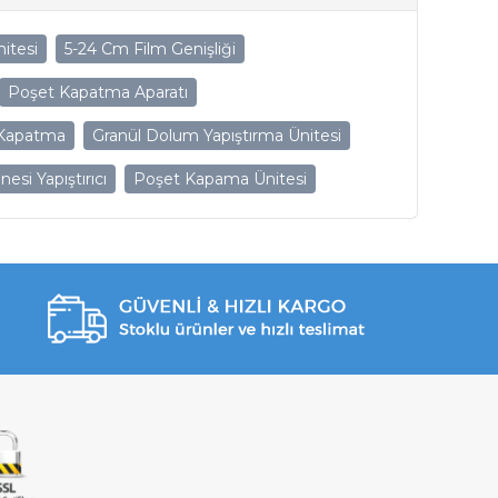
itesi
5-24 Cm Film Genişliği
Poşet Kapatma Aparatı
 Kapatma
Granül Dolum Yapıştırma Ünitesi
si Yapıştırıcı
Poşet Kapama Ünitesi