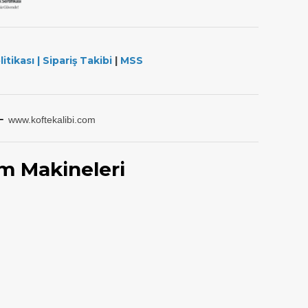
litikası
|
Sipariş Takibi
|
MSS
-
www.koftekalibi.com
m Makineleri