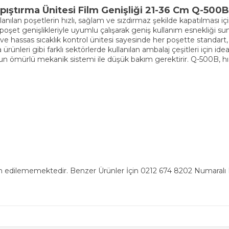
ştırma Ünitesi Film Genişliği 21-36 Cm Q-500B
ılan poşetlerin hızlı, sağlam ve sızdırmaz şekilde kapatılması içi
oşet genişlikleriyle uyumlu çalışarak geniş kullanım esnekliği sun
ve hassas sıcaklık kontrol ünitesi sayesinde her poşette standart,
 ürünleri gibi farklı sektörlerde kullanılan ambalaj çeşitleri için id
 ömürlü mekanik sistemi ile düşük bakım gerektirir. Q-500B, hız
n edilememektedir. Benzer Ürünler İçin 0212 674 8202 Numaralı Ha