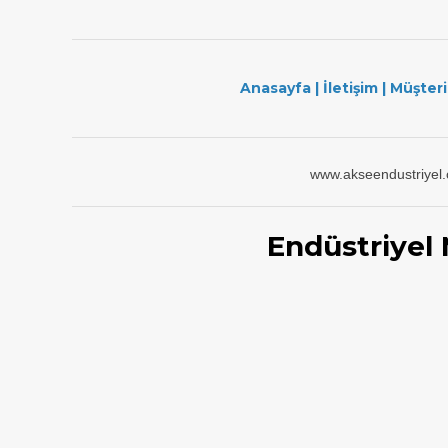
Anasayfa
|
İletişim
|
Müşteri
www.akseendustriyel
Endüstriyel