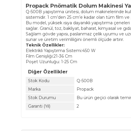
Propack Pnömatik Dolum Makinesi Yapı
Q-500B yapıştırma ünitesi, dolum makinelerinde kullan
sistemidir. 1 cm’den 25 cm’e kadar olan tüm film ve p
Bu model, yüksek ısıya dayanıklı yapıştırma çeneleri 
sağlar. Granül, toz, bakliyat, baharat, kimyasal ve gıda
Sağlam gövde yapısı, paslanmaz çelik uyumu ve uzun
sunar ve üretim verimliliğini önemli ölçüde artırır.
Teknik Özellikler:
Elektrikli Yapıştırma Sistemi:450 W
Film Genişliği:21-36 Cm
Poşet Uzunluğu: 1-25 Cm
Diğer Özellikler
Stok Kodu
Q-500B
Marka
Propack
Stok Durumu
Bu ürün geçici olarak temi
Garanti (Yıl)
2