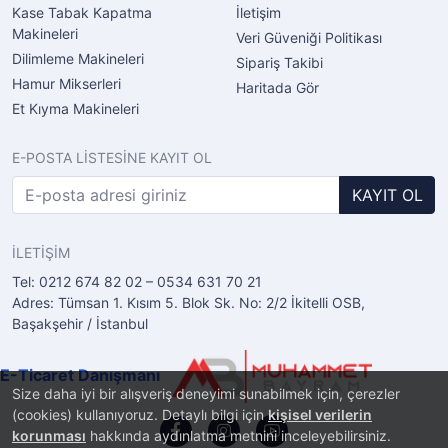
Kase Tabak Kapatma
İletişim
Makineleri
Veri Güveniği Politikası
Dilimleme Makineleri
Sipariş Takibi
Hamur Mikserleri
Haritada Gör
Et Kıyma Makineleri
E-POSTA LİSTESİNE KAYIT OL
KAYIT OL
İLETİŞİM
Tel: 0212 674 82 02 – 0534 631 70 21
Adres: Tümsan 1. Kısım 5. Blok Sk. No: 2/2 İkitelli OSB,
Başakşehir / İstanbul
E-Ticaret Danışmanı
Size daha iyi bir alışveriş deneyimi sunabilmek için, çerezler
(cookies) kullanıyoruz. Detaylı bilgi için
kişisel verilerin
korunması
hakkında aydınlatma metnini inceleyebilirsiniz.