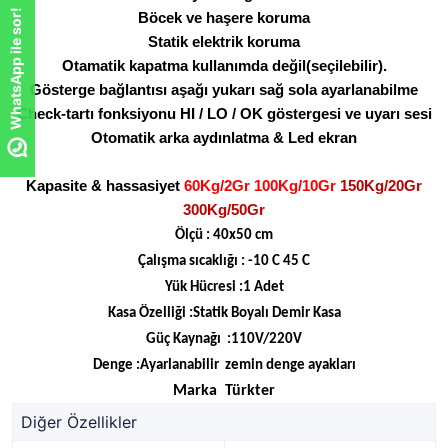
WhatsApp ile sor!
Böcek ve haşere koruma
Statik elektrik koruma
Otamatik kapatma kullanımda değil(seçilebilir).
Gösterge bağlantısı aşağı yukarı sağ sola ayarlanabilme
Check-tartı fonksiyonu HI / LO / OK göstergesi ve uyarı sesi
Otomatik arka aydınlatma & Led ekran
Kapasite & hassasiyet
60Kg/2Gr 100Kg/10Gr
150Kg/20Gr
300Kg/50Gr
Ölçü : 40x50 cm
Çalışma sıcaklığı : -10 C 45 C
Yük Hücresi :1 Adet
Kasa Özelliği :Statik Boyalı Demir Kasa
Güç Kaynağı :110V/220V
Denge :Ayarlanabilir zemin denge ayakları
Marka Türkter
Diğer Özellikler