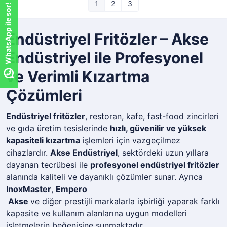
1
2
3
WhatsApp ile sor!
Endüstriyel Fritözler – Akse
Endüstriyel ile Profesyonel
ve Verimli Kızartma
Çözümleri
Endüstriyel fritözler
, restoran, kafe, fast-food zincirleri
ve gıda üretim tesislerinde
hızlı, güvenilir ve yüksek
kapasiteli kızartma
işlemleri için vazgeçilmez
cihazlardır.
Akse Endüstriyel
, sektördeki uzun yıllara
dayanan tecrübesi ile
profesyonel endüstriyel fritözler
alanında kaliteli ve dayanıklı çözümler sunar. Ayrıca
InoxMaster
,
Empero
Akse
ve diğer prestijli markalarla işbirliği yaparak farklı
kapasite ve kullanım alanlarına uygun modelleri
işletmelerin beğenisine sunmaktadır.