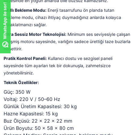
sayesinde en yoğun anlarda bile buzsuz kalmazsınız.
WhatsApp ile sor!
Akıllı Bekleme Modu:
Enerji tasarrufunu ön planda tutan
bekleme modu, cihazı ihtiyaç duymadığınız anlarda kolayca
duraklatmanızı sağlar.
Ultra Sessiz Motor Teknolojisi:
Minimum ses seviyesiyle çalışan
gelişmiş motoru sayesinde, varlığını sadece ürettiği taze buzlarla
hissettirir.
Pratik Kontrol Paneli:
Kullanıcı dostu ve sezgisel paneli
sayesinde tüm ayarları tek bir dokunuşla, zahmetsizce
yönetebilirsiniz.
Teknik Özellikler:
Güç: 350 W
Voltaj: 220 V / 50–60 Hz
Günlük Üretim Kapasitesi: 30 kg
Hazne Kapasitesi: 15 kg
Buz Ölçüsü: 22 × 22 × 22 mm
Ürün Boyutu: 50 × 58 × 80 cm